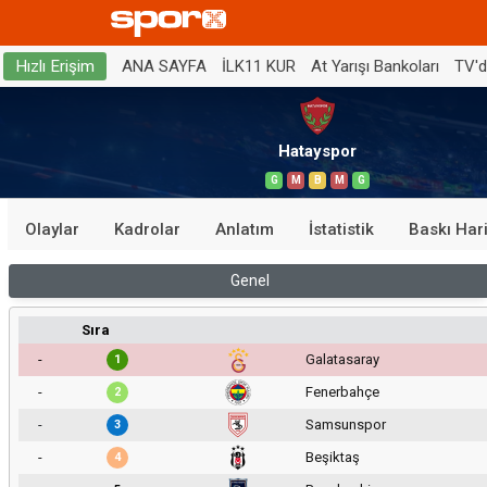
ANA SAYFA
İLK11 KUR
At Yarışı Bankoları
TV'
Hızlı Erişim
Hatayspor
G
M
B
M
G
Olaylar
Kadrolar
Anlatım
İstatistik
Baskı Hari
Genel
Sıra
-
Galatasaray
1
-
Fenerbahçe
2
-
Samsunspor
3
-
Beşiktaş
4