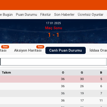
de Bugün
Puan Durumu
Fikstür
Son Haberler
Ücretsiz Oyunlar
17.01.2025
Maç Sonu
1 - 1
Yeni
Yeni
tası
Aksiyon Haritası
Canlı Puan Durumu
İddaa Oran
İç Saha
Takım
O
G
B
36
30
5
36
26
6
36
19
7
36
17
11