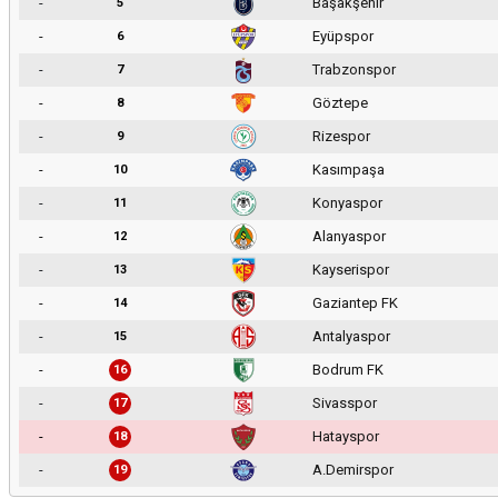
-
Başakşehir
5
-
Eyüpspor
6
-
Trabzonspor
7
-
Göztepe
8
-
Rizespor
9
-
Kasımpaşa
10
-
Konyaspor
11
-
Alanyaspor
12
-
Kayserispor
13
-
Gaziantep FK
14
-
Antalyaspor
15
-
Bodrum FK
16
-
Sivasspor
17
-
Hatayspor
18
-
A.Demirspor
19