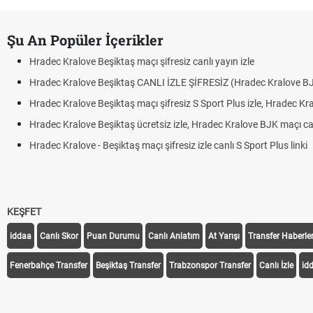
Şu An Popüler İçerikler
Hradec Kralove Beşiktaş maçı şifresiz canlı yayın izle
Hradec Kralove Beşiktaş CANLI İZLE ŞİFRESİZ (Hradec Kralove B
Hradec Kralove Beşiktaş maçı şifresiz S Sport Plus izle, Hradec Kr
Hradec Kralove Beşiktaş ücretsiz izle, Hradec Kralove BJK maçı canl
Hradec Kralove - Beşiktaş maçı şifresiz izle canlı S Sport Plus linki
KEŞFET
iddaa
Canlı Skor
Puan Durumu
Canlı Anlatım
At Yarışı
Transfer Haberler
Fenerbahçe Transfer
Beşiktaş Transfer
Trabzonspor Transfer
Canlı İzle
id