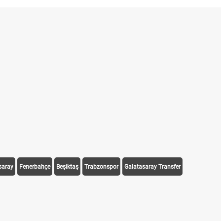
saray
Fenerbahçe
Beşiktaş
Trabzonspor
Galatasaray Transfer