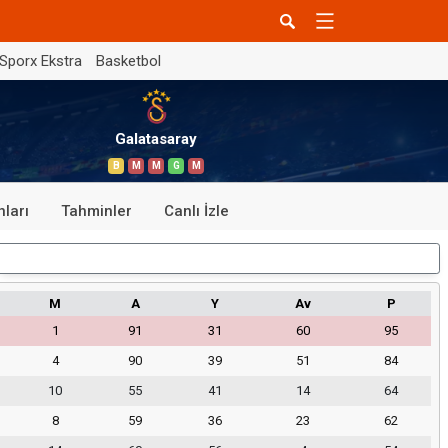
Sporx Ekstra
Basketbol
Galatasaray
B
M
M
G
M
ları
Tahminler
Canlı İzle
Dış Saha
M
A
Y
Av
P
1
91
31
60
95
4
90
39
51
84
10
55
41
14
64
8
59
36
23
62