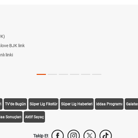
JK)
alove BJK link
ı linki
i
TV'de Bugün
Süper Lig Fikstür
Süper Lig Haberleri
iddaa Programı
Galata
daa Sonuçları
Aktif Sayaç
Takip Et