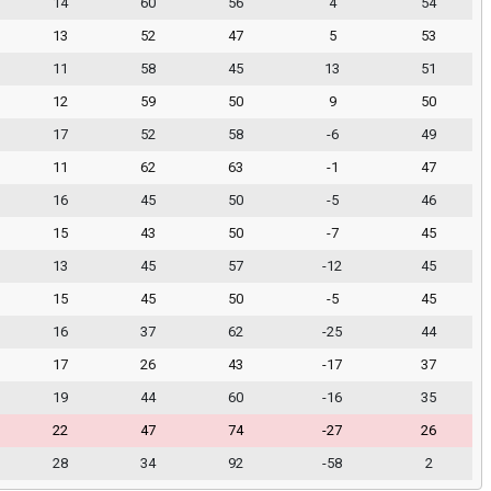
14
60
56
4
54
13
52
47
5
53
11
58
45
13
51
12
59
50
9
50
17
52
58
-6
49
11
62
63
-1
47
16
45
50
-5
46
15
43
50
-7
45
13
45
57
-12
45
15
45
50
-5
45
16
37
62
-25
44
17
26
43
-17
37
19
44
60
-16
35
22
47
74
-27
26
28
34
92
-58
2