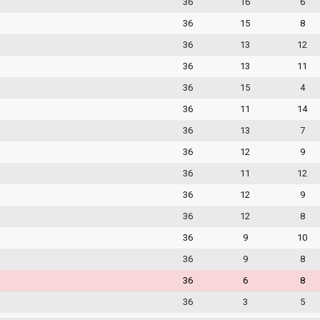
36
16
6
36
15
8
36
13
12
36
13
11
36
15
4
36
11
14
36
13
7
36
12
9
36
11
12
36
12
9
36
12
8
36
9
10
36
9
8
36
6
8
36
3
5