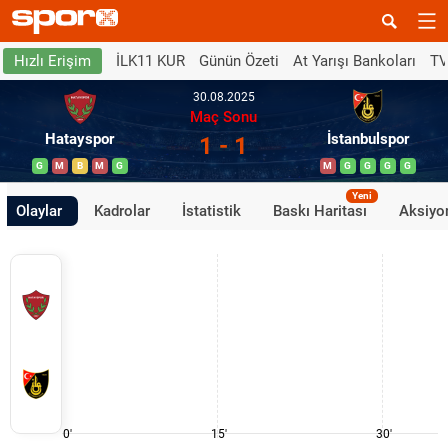
İLK11 KUR
Günün Özeti
At Yarışı Bankoları
TV
Hızlı Erişim
30.08.2025
Maç Sonu
Hatayspor
İstanbulspor
1 - 1
G
M
B
M
G
M
G
G
G
G
Yeni
Olaylar
Kadrolar
İstatistik
Baskı Haritası
Aksiyon
0'
15'
30'