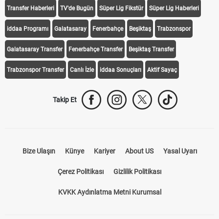
Transfer Haberleri
TV'de Bugün
Süper Lig Fikstür
Süper Lig Haberleri
iddaa Programı
Galatasaray
Fenerbahçe
Beşiktaş
Trabzonspor
Galatasaray Transfer
Fenerbahçe Transfer
Beşiktaş Transfer
Trabzonspor Transfer
Canlı İzle
iddaa Sonuçları
Aktif Sayaç
Takip Et
Bize Ulaşın
Künye
Kariyer
About US
Yasal Uyarı
Çerez Politikası
Gizlilik Politikası
KVKK Aydınlatma Metni Kurumsal