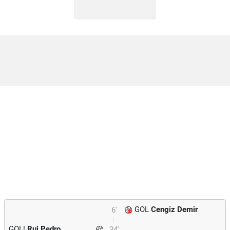
GOL
Cengiz Demir
6'
GOL!
Rui Pedro
34'