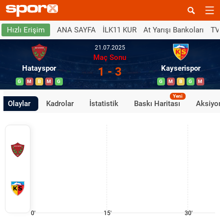
ANA SAYFA
İLK11 KUR
At Yarışı Bankoları
TV
Hızlı Erişim
21.07.2025
Maç Sonu
Hatayspor
Kayserispor
1 - 3
G
M
B
M
G
G
M
B
G
M
Yeni
Olaylar
Kadrolar
İstatistik
Baskı Haritası
Aksiyon
0'
15'
30'