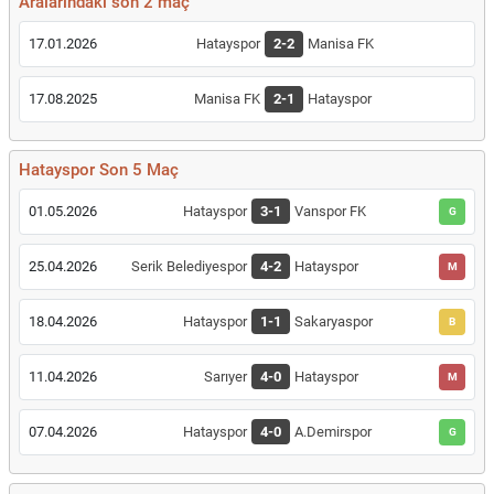
Aralarındaki son 2 maç
17.01.2026
Hatayspor
2-2
Manisa FK
17.08.2025
Manisa FK
2-1
Hatayspor
Hatayspor Son 5 Maç
01.05.2026
Hatayspor
3-1
Vanspor FK
G
25.04.2026
Serik Belediyespor
4-2
Hatayspor
M
18.04.2026
Hatayspor
1-1
Sakaryaspor
B
11.04.2026
Sarıyer
4-0
Hatayspor
M
07.04.2026
Hatayspor
4-0
A.Demirspor
G