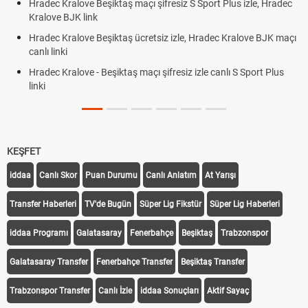
Hradec Kralove Beşiktaş maçı şifresiz S Sport Plus izle, Hradec
Kralove BJK link
Hradec Kralove Beşiktaş ücretsiz izle, Hradec Kralove BJK maçı
canlı linki
Hradec Kralove - Beşiktaş maçı şifresiz izle canlı S Sport Plus
linki
KEŞFET
iddaa
Canlı Skor
Puan Durumu
Canlı Anlatım
At Yarışı
Transfer Haberleri
TV'de Bugün
Süper Lig Fikstür
Süper Lig Haberleri
iddaa Programı
Galatasaray
Fenerbahçe
Beşiktaş
Trabzonspor
Galatasaray Transfer
Fenerbahçe Transfer
Beşiktaş Transfer
Trabzonspor Transfer
Canlı İzle
iddaa Sonuçları
Aktif Sayaç