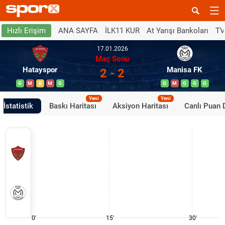
ANA SAYFA
İLK11 KUR
At Yarışı Bankoları
TV
Hızlı Erişim
17.01.2026
Maç Sonu
Hatayspor
Manisa FK
2 - 2
G
M
B
M
G
G
M
G
G
G
Yeni
Yeni
İstatistik
Baskı Haritası
Aksiyon Haritası
Canlı Puan
0'
15'
30'