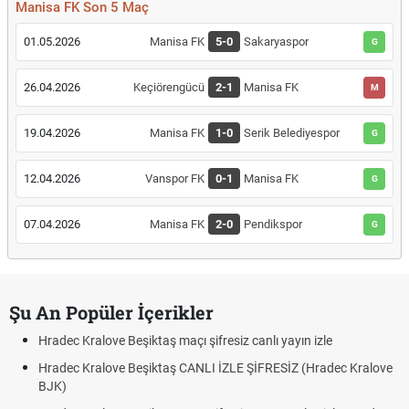
Manisa FK Son 5 Maç
01.05.2026
Manisa FK
5-0
Sakaryaspor
G
26.04.2026
Keçiörengücü
2-1
Manisa FK
M
19.04.2026
Manisa FK
1-0
Serik Belediyespor
G
12.04.2026
Vanspor FK
0-1
Manisa FK
G
07.04.2026
Manisa FK
2-0
Pendikspor
G
Şu An Popüler İçerikler
Hradec Kralove Beşiktaş maçı şifresiz canlı yayın izle
Hradec Kralove Beşiktaş CANLI İZLE ŞİFRESİZ (Hradec Kralove
BJK)