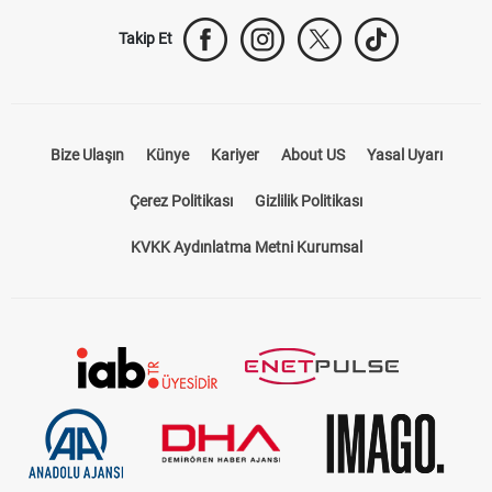
Takip Et
Bize Ulaşın
Künye
Kariyer
About US
Yasal Uyarı
Çerez Politikası
Gizlilik Politikası
KVKK Aydınlatma Metni Kurumsal