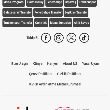
iddaa Programı
Galatasaray
Fenerbahçe
Beşiktaş
Trabzonspor
Galatasaray Transfer
Fenerbahçe Transfer
Beşiktaş Transfer
Trabzonspor Transfer
Canlı İzle
iddaa Sonuçları
Aktif Sayaç
Takip Et
Bize Ulaşın
Künye
Kariyer
About US
Yasal Uyarı
Çerez Politikası
Gizlilik Politikası
KVKK Aydınlatma Metni Kurumsal