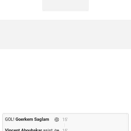
GOL!
Goerkem Saglam
15'
Vincent Aboubakar
asist
15'