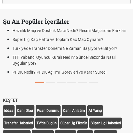
Şu An Popüler İçerikler
Hazırlık Maçı ve Dostluk Maçı Nedir? Resmî Maçlardan Farkları
Süper Lig Kaç Hafta ve Toplam Kaç Maç Oynanır?
Türkiye'de Transfer Dönemi Ne Zaman Başlıyor ve Bitiyor?
TFF Yabancı Oyuncu Kuralı Nedir? Güncel Sezonda Nasıl
Uygulanıyor?
PFDK Nedir? PFDK Açılımı, Görevleri ve Karar Süreci
KEŞFET
iddaa
Canlı Skor
Puan Durumu
Canlı Anlatım
At Yarışı
Transfer Haberleri
TV'de Bugün
Süper Lig Fikstür
Süper Lig Haberleri