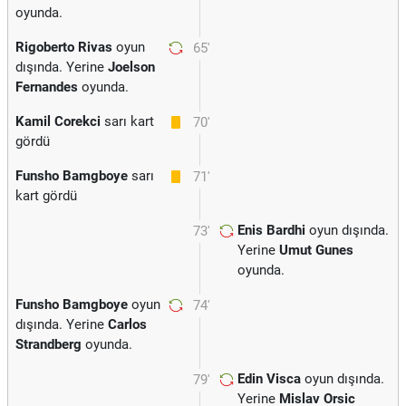
oyunda.
Rigoberto Rivas
oyun
65'
dışında. Yerine
Joelson
Fernandes
oyunda.
Kamil Corekci
sarı kart
70'
gördü
Funsho Bamgboye
sarı
71'
kart gördü
Enis Bardhi
oyun dışında.
73'
Yerine
Umut Gunes
oyunda.
Funsho Bamgboye
oyun
74'
dışında. Yerine
Carlos
Strandberg
oyunda.
Edin Visca
oyun dışında.
79'
Yerine
Mislav Orsic