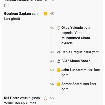
yaptı.
Goerkem Saglam
sarı
45'
kart gördü
Okay Yokuşlu
oyun
46'
dışında. Yerine
Muhammed Cham
oyunda.
Denis Dragus
asist yaptı.
48'
GOL!
Simon Banza
48'
John Lundstram
sarı kart
50'
gördü
Serdar Saatci
sarı kart
54'
gördü
Rui Pedro
oyun dışında.
65'
Yerine
Recep Yilmaz