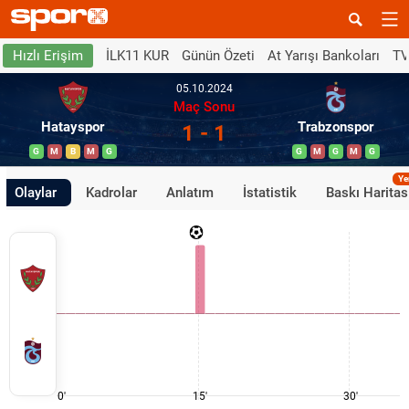
İLK11 KUR
Günün Özeti
At Yarışı Bankoları
TV
Hızlı Erişim
05.10.2024
Maç Sonu
Hatayspor
Trabzonspor
1 - 1
G
M
B
M
G
G
M
G
M
G
Ye
Olaylar
Kadrolar
Anlatım
İstatistik
Baskı Haritas
0'
15'
30'