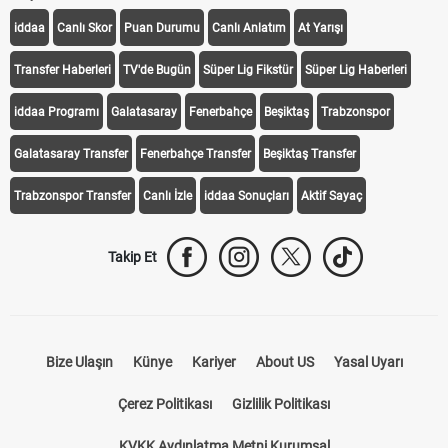
iddaa
Canlı Skor
Puan Durumu
Canlı Anlatım
At Yarışı
Transfer Haberleri
TV'de Bugün
Süper Lig Fikstür
Süper Lig Haberleri
iddaa Programı
Galatasaray
Fenerbahçe
Beşiktaş
Trabzonspor
Galatasaray Transfer
Fenerbahçe Transfer
Beşiktaş Transfer
Trabzonspor Transfer
Canlı İzle
iddaa Sonuçları
Aktif Sayaç
Takip Et
Bize Ulaşın
Künye
Kariyer
About US
Yasal Uyarı
Çerez Politikası
Gizlilik Politikası
KVKK Aydınlatma Metni Kurumsal