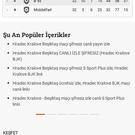
-
B 93
32
10
7
15
44
58
37
5
-
Middelfart
32
3
6
23
32
77
15
6
Şu An Popüler İçerikler
Hradec Kralove Beşiktaş maçı şifresiz canlı yayın izle
Hradec Kralove Beşiktaş CANLI İZLE ŞİFRESİZ (Hradec Kralove
BJK)
Hradec Kralove Beşiktaş maçı şifresiz S Sport Plus izle, Hradec
Kralove BJK link
Hradec Kralove Beşiktaş ücretsiz izle, Hradec Kralove BJK maçı
canlı linki
Hradec Kralove - Beşiktaş maçı şifresiz izle canlı S Sport Plus
linki
KEŞFET