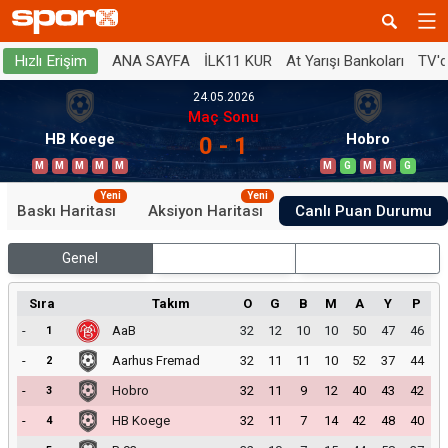
ANA SAYFA
İLK11 KUR
At Yarışı Bankoları
TV'
Hızlı Erişim
24.05.2026
Maç Sonu
HB Koege
Hobro
0 - 1
M
M
M
M
M
M
G
M
M
G
Yeni
Yeni
Baskı Haritası
Aksiyon Haritası
Canlı Puan Durumu
Genel
İç Saha
Dış Saha
Sıra
Takım
O
G
B
M
A
Y
P
-
AaB
32
12
10
10
50
47
46
1
-
Aarhus Fremad
32
11
11
10
52
37
44
2
-
Hobro
32
11
9
12
40
43
42
3
-
HB Koege
32
11
7
14
42
48
40
4