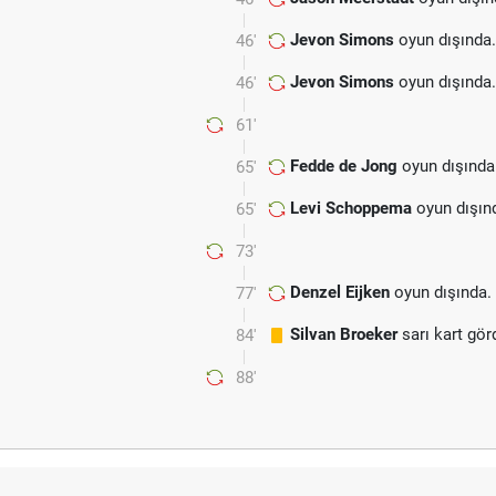
Jevon Simons
oyun dışında
46'
Jevon Simons
oyun dışında
46'
61'
Fedde de Jong
oyun dışında
65'
Levi Schoppema
oyun dışın
65'
73'
Denzel Eijken
oyun dışında.
77'
Silvan Broeker
sarı kart gör
84'
88'