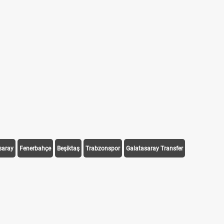
saray
Fenerbahçe
Beşiktaş
Trabzonspor
Galatasaray Transfer