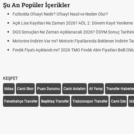
Şu An Popüler İçerikler
Futbolda Ofsayt Nedir? Ofsayt Nasıl ve Neden Olur?
Açık Lise Kayıtları Ne Zaman 2026? AÖL 2. Dönem Kayıt Yenileme ve
DGS Sonuçları Ne Zaman Açıklanacak 2026? ÖSYM Sonuç Tarihin
Motorine İndirim Var mı? Motorin Fiyatlarında Beklenen İndirim Tar
Fındık Fiyatı Açıklandı mı? 2026 TMO Fındık Alım Fiyatları Belli Ol
KEŞFET
iddaa
Canlı Skor
Puan Durumu
Canlı Anlatım
At Yarışı
Transfer Haberler
Fenerbahçe Transfer
Beşiktaş Transfer
Trabzonspor Transfer
Canlı İzle
id