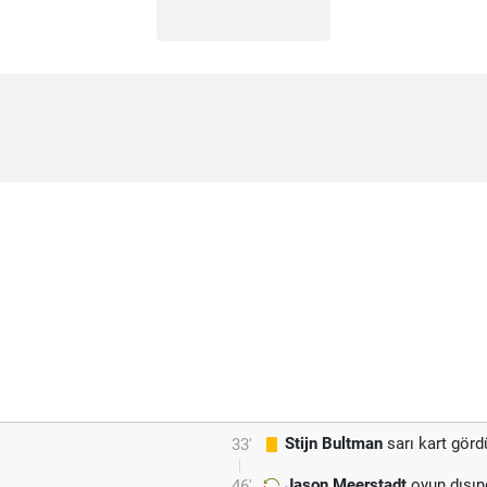
Stijn Bultman
sarı kart görd
33'
Jason Meerstadt
oyun dışın
46'