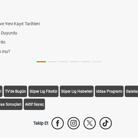
 Yeni Kayıt Tarihleri
i Duyurdu
ihi
du mu?
i
TV'de Bugün
Süper Lig Fikstür
Süper Lig Haberleri
iddaa Programı
Galata
daa Sonuçları
Aktif Sayaç
Takip Et