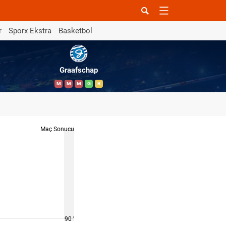
r
Sporx Ekstra
Basketbol
Graafschap
M
M
M
G
B
Maç Sonucu
90 '