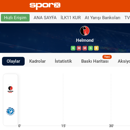
ANA SAYFA
İLK11 KUR
At Yarışı Bankoları
TV
Hızlı Erişim
Helmond
G
M
M
G
B
Yeni
Olaylar
Kadrolar
İstatistik
Baskı Haritası
Aksiyo
0'
15'
30'