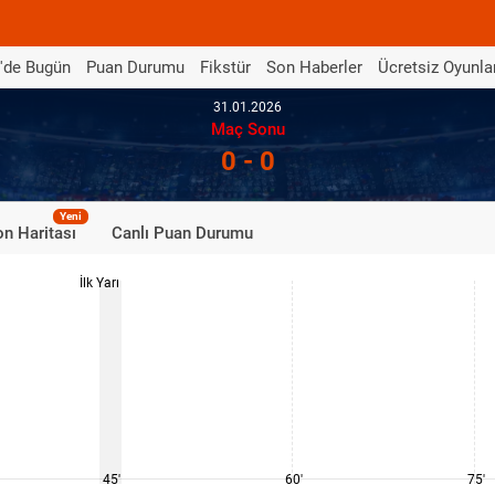
'de Bugün
Puan Durumu
Fikstür
Son Haberler
Ücretsiz Oyunla
31.01.2026
Maç Sonu
0 - 0
Yeni
n Haritası
Canlı Puan Durumu
İlk Yarı
45'
60'
75'