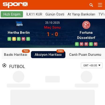
İLK11 KUR
Günün Özeti
At Yarışı Bankoları
TV'
Hızlı Erişim
25.10.2025
Maç Sonu
Hertha Berlin
Fortuna
1 - 0
Düsseldorf
G
B
G
M
G
G
M
M
G
M
Yeni
Yeni
Baskı Haritası
Aksiyon Haritası
Canlı Puan Durumu
FUTBOL
GMT +00:00