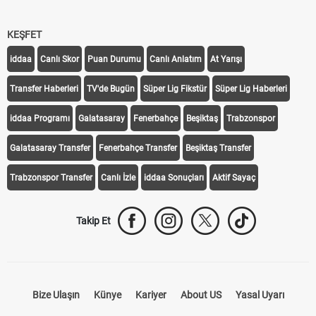
KEŞFET
iddaa
Canlı Skor
Puan Durumu
Canlı Anlatım
At Yarışı
Transfer Haberleri
TV'de Bugün
Süper Lig Fikstür
Süper Lig Haberleri
iddaa Programı
Galatasaray
Fenerbahçe
Beşiktaş
Trabzonspor
Galatasaray Transfer
Fenerbahçe Transfer
Beşiktaş Transfer
Trabzonspor Transfer
Canlı İzle
iddaa Sonuçları
Aktif Sayaç
Takip Et
Bize Ulaşın
Künye
Kariyer
About US
Yasal Uyarı