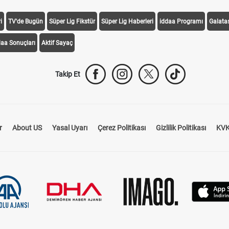
i
TV'de Bugün
Süper Lig Fikstür
Süper Lig Haberleri
iddaa Programı
Galata
daa Sonuçları
Aktif Sayaç
Takip Et
r
About US
Yasal Uyarı
Çerez Politikası
Gizlilik Politikası
KVK