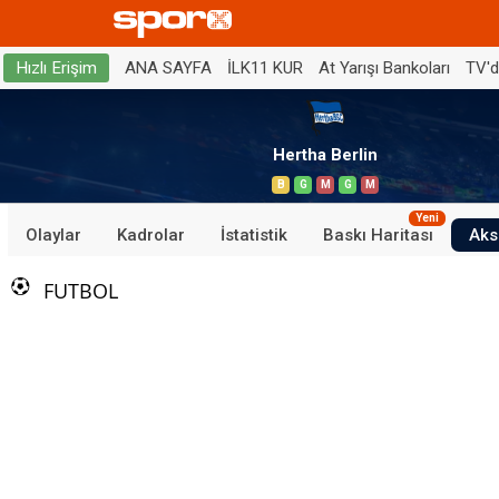
ANA SAYFA
İLK11 KUR
At Yarışı Bankoları
TV'
Hızlı Erişim
Hertha Berlin
B
G
M
G
M
Yeni
Olaylar
Kadrolar
İstatistik
Baskı Haritası
Aks
FUTBOL