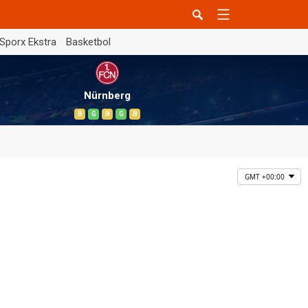
Sporx Ekstra
Basketbol
Nürnberg
B
G
B
G
B
GMT +00:00