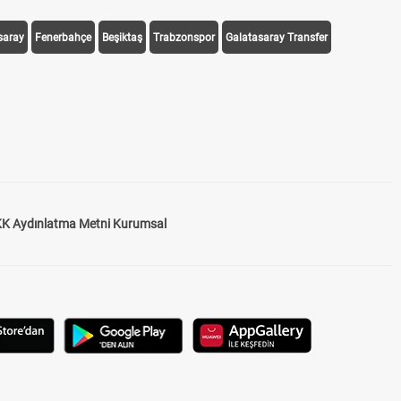
saray
Fenerbahçe
Beşiktaş
Trabzonspor
Galatasaray Transfer
K Aydınlatma Metni Kurumsal