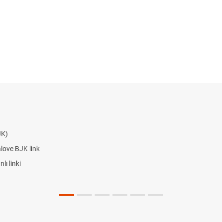
JK)
alove BJK link
ı linki