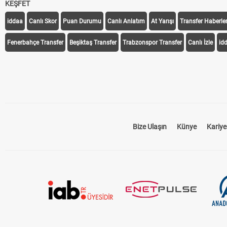
KEŞFET
iddaa
Canlı Skor
Puan Durumu
Canlı Anlatım
At Yarışı
Transfer Haberler
Fenerbahçe Transfer
Beşiktaş Transfer
Trabzonspor Transfer
Canlı İzle
id
Bize Ulaşın
Künye
Kariye