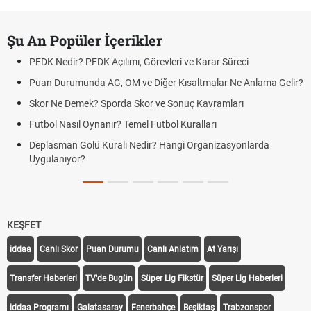
Şu An Popüler İçerikler
PFDK Nedir? PFDK Açılımı, Görevleri ve Karar Süreci
Puan Durumunda AG, OM ve Diğer Kısaltmalar Ne Anlama Gelir?
Skor Ne Demek? Sporda Skor ve Sonuç Kavramları
Futbol Nasıl Oynanır? Temel Futbol Kuralları
Deplasman Golü Kuralı Nedir? Hangi Organizasyonlarda
Uygulanıyor?
KEŞFET
iddaa
Canlı Skor
Puan Durumu
Canlı Anlatım
At Yarışı
Transfer Haberleri
TV'de Bugün
Süper Lig Fikstür
Süper Lig Haberleri
iddaa Programı
Galatasaray
Fenerbahçe
Beşiktaş
Trabzonspor