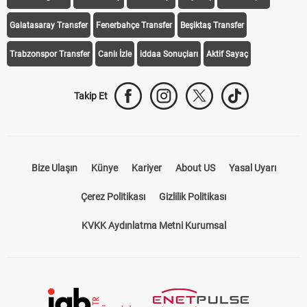
Galatasaray Transfer
Fenerbahçe Transfer
Beşiktaş Transfer
Trabzonspor Transfer
Canlı İzle
iddaa Sonuçları
Aktif Sayaç
Takip Et
Bize Ulaşın
Künye
Kariyer
About US
Yasal Uyarı
Çerez Politikası
Gizlilik Politikası
KVKK Aydınlatma Metni Kurumsal