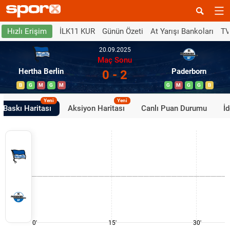
İLK11 KUR
Günün Özeti
At Yarışı Bankoları
TV
Hızlı Erişim
20.09.2025
Maç Sonu
Hertha Berlin
Paderborn
0 - 2
B
G
M
G
M
G
M
G
G
B
Yeni
Yeni
Baskı Haritası
Aksiyon Haritası
Canlı Puan Durumu
İ
0'
15'
30'