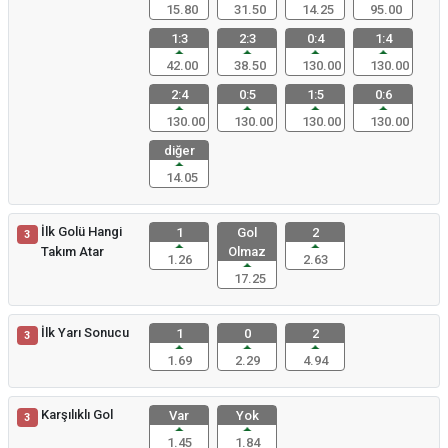
15.80
31.50
14.25
95.00
1:3
2:3
0:4
1:4
42.00
38.50
130.00
130.00
2:4
0:5
1:5
0:6
130.00
130.00
130.00
130.00
diğer
14.05
İlk Golü Hangi
1
Gol
2
3
Takım Atar
Olmaz
1.26
2.63
17.25
İlk Yarı Sonucu
1
0
2
3
1.69
2.29
4.94
Karşılıklı Gol
Var
Yok
3
1.45
1.84