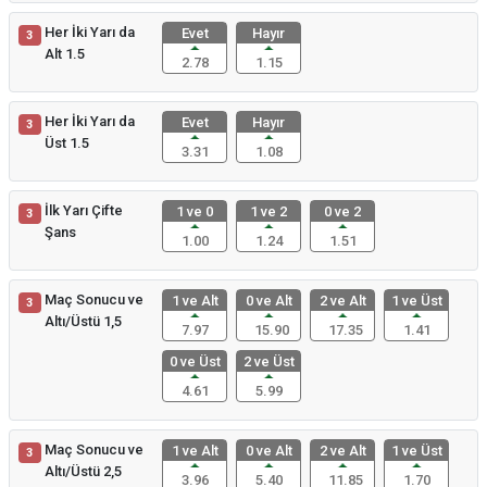
Her İki Yarı da
Evet
Hayır
3
Alt 1.5
2.78
1.15
Her İki Yarı da
Evet
Hayır
3
Üst 1.5
3.31
1.08
İlk Yarı Çifte
1 ve 0
1 ve 2
0 ve 2
3
Şans
1.00
1.24
1.51
Maç Sonucu ve
1 ve Alt
0 ve Alt
2 ve Alt
1 ve Üst
3
Altı/Üstü 1,5
7.97
15.90
17.35
1.41
0 ve Üst
2 ve Üst
4.61
5.99
Maç Sonucu ve
1 ve Alt
0 ve Alt
2 ve Alt
1 ve Üst
3
Altı/Üstü 2,5
3.96
5.40
11.85
1.70