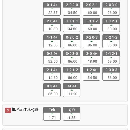
0-1 4+
2-0 2-0
2-0 2-1
2-0 3-0
22.35
34.50
60.00
26.00
2-0 4+
1-1 1-1
1-1 1-2
1-1 2-1
10.30
34.50
60.00
30.00
1-1 4+
0-2 0-2
0-2 0-3
0-2 1-2
12.05
86.00
86.00
86.00
0-2 4+
3-0 3-0
3-0 4+
2-1 2-1
52.00
86.00
18.90
69.00
2-1 4+
1-2 1-2
1-2 4+
0-3 0-3
14.60
86.00
34.50
86.00
0-3 4+
4+ 4+
86.00
11.20
İlk Yarı Tek/Çift
Tek
Çift
3
1.71
1.55