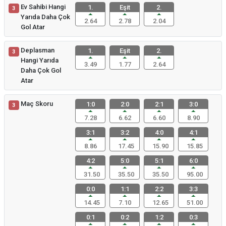
Ev Sahibi Hangi
1.
Eşit
2.
3
Yarıda Daha Çok
2.64
2.78
2.04
Gol Atar
Deplasman
1.
Eşit
2.
3
Hangi Yarıda
3.49
1.77
2.64
Daha Çok Gol
Atar
Maç Skoru
1:0
2:0
2:1
3:0
3
7.28
6.62
6.60
8.90
3:1
3:2
4:0
4:1
8.86
17.45
15.90
15.85
4:2
5:0
5:1
6:0
31.50
35.50
35.50
95.00
0:0
1:1
2:2
3:3
14.45
7.10
12.65
51.00
0:1
0:2
1:2
0:3