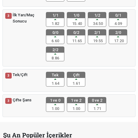
İlk Yarı/Maç
1/1
1/0
1/2
0/1
3
Sonucu
1.82
15.40
34.50
4.09
0/0
0/2
2/1
2/0
6.60
11.65
19.55
17.20
2/2
8.86
Tek/Çift
Tek
Çift
3
1.64
1.61
Çifte Şans
1 ve 0
1 ve 2
0 ve 2
3
1.00
1.00
1.71
Şu An Popüler İçerikler