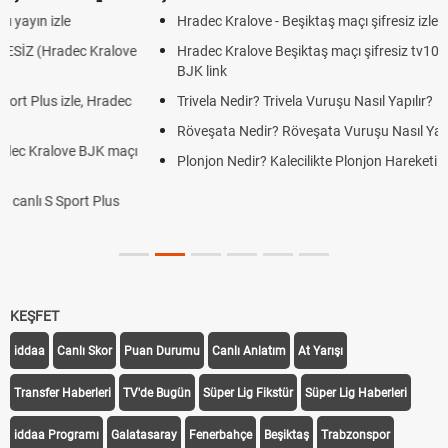
Hradec Kralove - Beşiktaş maçı şifresiz izle canlı tv100 linki
Hradec Kralove Beşiktaş maçı şifresiz tv100 izle, Hradec Kralove
BJK link
Trivela Nedir? Trivela Vuruşu Nasıl Yapılır?
Röveşata Nedir? Röveşata Vuruşu Nasıl Yapılır?
Plonjon Nedir? Kalecilikte Plonjon Hareketi Nasıl Yapılır?
KEŞFET
iddaa
Canlı Skor
Puan Durumu
Canlı Anlatım
At Yarışı
Transfer Haberleri
TV'de Bugün
Süper Lig Fikstür
Süper Lig Haberleri
iddaa Programı
Galatasaray
Fenerbahçe
Beşiktaş
Trabzonspor
Galatasaray Transfer
Fenerbahçe Transfer
Beşiktaş Transfer