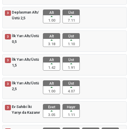
Deplasman Altı/
Alt
Üst
3
Üstü 2,5
1.00
7.11
İlk Yarı Altı/Üstü
Alt
Üst
3
0,5
3.18
1.10
İlk Yarı Altı/Üstü
Alt
Üst
3
1,5
1.42
1.91
İlk Yarı Altı/Üstü
Alt
Üst
3
2,5
1.00
4.07
Ev Sahibi İki
Evet
Hayır
3
Yarıyı da Kazanır
3.05
1.11