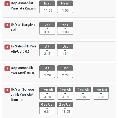
Deplasman İki
Evet
Hayır
3
Yarıyı da Kazanır
11.05
1.00
İlk Yarı Karşılıklı
Var
Yok
3
Gol
3.31
1.08
Ev Sahibi İlk Yarı
Alt
Üst
3
Altı/Üstü 0,5
2.15
1.31
Deplasman İlk
Alt
Üst
3
Yarı Altı/Üstü 0,5
1.29
2.22
İlk Yarı Sonucu
1 ve Alt
0 ve Alt
2 ve Alt
1 ve Üst
3
ve İlk Yarı Altı/
3.18
3.18
7.02
3.03
Üstü 1,5
0 ve Üst
2 ve Üst
6.31
13.05