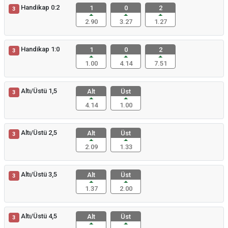
Handikap 0:2
1
0
2
3
2.90
3.27
1.27
Handikap 1:0
1
0
2
3
1.00
4.14
7.51
Altı/Üstü 1,5
Alt
Üst
3
4.14
1.00
Altı/Üstü 2,5
Alt
Üst
3
2.09
1.33
Altı/Üstü 3,5
Alt
Üst
3
1.37
2.00
Altı/Üstü 4,5
Alt
Üst
3