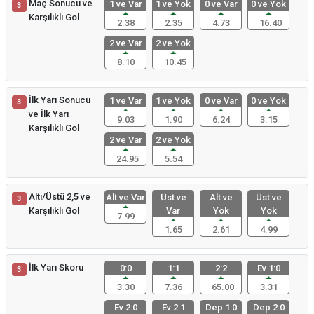
Maç Sonucu ve
1 ve Var
1 ve Yok
0 ve Var
0 ve Yok
3
Karşılıklı Gol
2.38
2.35
4.73
16.40
2 ve Var
2 ve Yok
8.10
10.45
İlk Yarı Sonucu
1 ve Var
1 ve Yok
0 ve Var
0 ve Yok
3
ve İlk Yarı
9.03
1.90
6.24
3.15
Karşılıklı Gol
2 ve Var
2 ve Yok
24.95
5.54
Altı/Üstü 2,5 ve
Alt ve Var
Üst ve
Alt ve
Üst ve
3
Karşılıklı Gol
Var
Yok
Yok
7.99
1.65
2.61
4.99
İlk Yarı Skoru
0:0
1:1
2:2
Ev 1:0
3
3.30
7.36
65.00
3.31
Ev 2:0
Ev 2:1
Dep 1:0
Dep 2:0