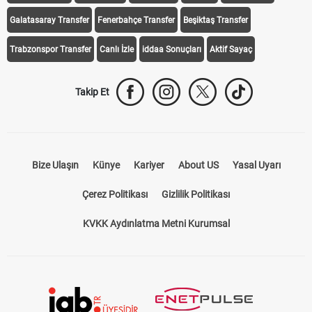
Trabzonspor Transfer
Canlı İzle
iddaa Sonuçları
Aktif Sayaç
Takip Et
Bize Ulaşın
Künye
Kariyer
About US
Yasal Uyarı
Çerez Politikası
Gizlilik Politikası
KVKK Aydınlatma Metni Kurumsal