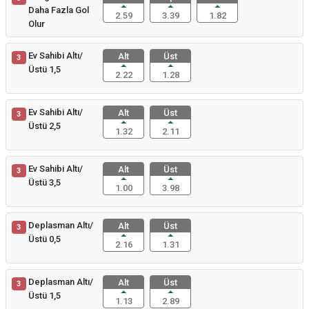
Daha Fazla Gol
2.59
3.39
1.82
Olur
Ev Sahibi Altı/
Alt
Üst
3
Üstü 1,5
2.22
1.28
Ev Sahibi Altı/
Alt
Üst
3
Üstü 2,5
1.32
2.11
Ev Sahibi Altı/
Alt
Üst
3
Üstü 3,5
1.00
3.98
Deplasman Altı/
Alt
Üst
3
Üstü 0,5
2.16
1.31
Deplasman Altı/
Alt
Üst
3
Üstü 1,5
1.13
2.89