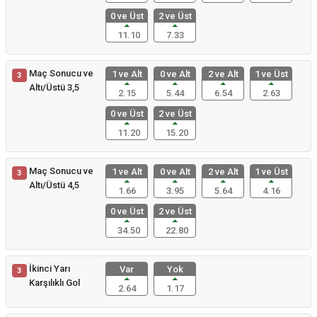
0 ve Üst
2 ve Üst
11.10
7.33
Maç Sonucu ve
1 ve Alt
0 ve Alt
2 ve Alt
1 ve Üst
3
Altı/Üstü 3,5
2.15
5.44
6.54
2.63
0 ve Üst
2 ve Üst
11.20
15.20
Maç Sonucu ve
1 ve Alt
0 ve Alt
2 ve Alt
1 ve Üst
3
Altı/Üstü 4,5
1.66
3.95
5.64
4.16
0 ve Üst
2 ve Üst
34.50
22.80
İkinci Yarı
Var
Yok
3
Karşılıklı Gol
2.64
1.17