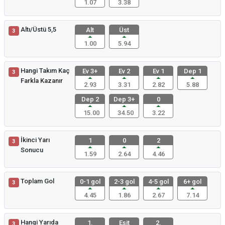
1.07
3.38
Altı/Üstü 5,5
Alt
Üst
3
1.00
5.94
Hangi Takım Kaç
Ev 3+
Ev 2
Ev 1
Dep 1
3
Farkla Kazanır
2.93
3.31
2.82
5.88
Dep 2
Dep 3+
0
15.00
34.50
3.22
İkinci Yarı
1
0
2
3
Sonucu
1.59
2.64
4.46
Toplam Gol
0-1 gol
2-3 gol
4-5 gol
6+ gol
3
4.45
1.86
2.67
7.14
Hangi Yarıda
1.
Eşit
2.
3