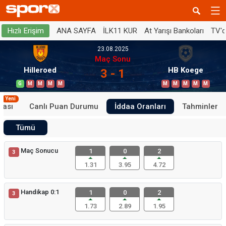
ANA SAYFA
İLK11 KUR
At Yarışı Bankoları
TV'
Hızlı Erişim
23.08.2025
Maç Sonu
Hilleroed
HB Koege
3 - 1
G
M
M
M
M
M
M
M
M
M
Yeni
tası
Canlı Puan Durumu
İddaa Oranları
Tahminler
Tümü
Maç Sonucu
1
0
2
3
1.31
3.95
4.72
Handikap 0:1
1
0
2
3
1.73
2.89
1.95