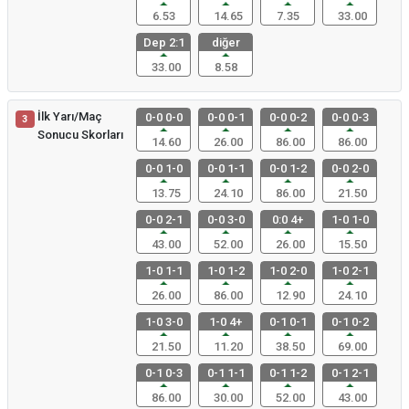
6.53
14.65
7.35
33.00
Dep 2:1
diğer
33.00
8.58
İlk Yarı/Maç
0-0 0-0
0-0 0-1
0-0 0-2
0-0 0-3
3
Sonucu Skorları
14.60
26.00
86.00
86.00
0-0 1-0
0-0 1-1
0-0 1-2
0-0 2-0
13.75
24.10
86.00
21.50
0-0 2-1
0-0 3-0
0:0 4+
1-0 1-0
43.00
52.00
26.00
15.50
1-0 1-1
1-0 1-2
1-0 2-0
1-0 2-1
26.00
86.00
12.90
24.10
1-0 3-0
1-0 4+
0-1 0-1
0-1 0-2
21.50
11.20
38.50
69.00
0-1 0-3
0-1 1-1
0-1 1-2
0-1 2-1
86.00
30.00
52.00
43.00