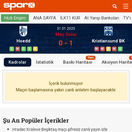
ANA SAYFA
İLK11 KUR
At Yarışı Bankoları
TV'
Hızlı Erişim
31.01.2025
Maç Sonu
Hoedd
Kristiansund BK
0 - 1
G
M
G
G
B
M
M
B
M
G
Yeni
Kadrolar
İstatistik
Baskı Haritası
Aksiyon Harita
İçerik bulunmuyor
Maçın başlamasına yakın canlı anlatım başlayacaktır.
Şu An Popüler İçerikler
Hradec Kralove Beşiktaş maçı şifresiz canlı yayın izle