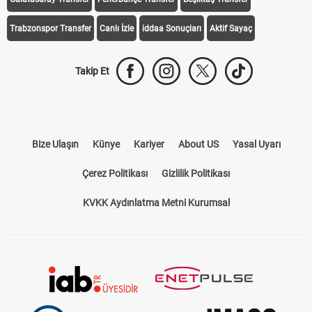
Trabzonspor Transfer
Canlı İzle
iddaa Sonuçları
Aktif Sayaç
Takip Et
Bize Ulaşın
Künye
Kariyer
About US
Yasal Uyarı
Çerez Politikası
Gizlilik Politikası
KVKK Aydınlatma Metni Kurumsal