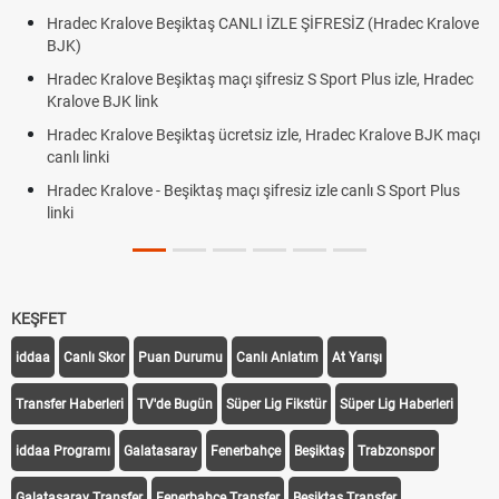
Hradec Kralove Beşiktaş CANLI İZLE ŞİFRESİZ (Hradec Kralove
BJK)
Hradec Kralove Beşiktaş maçı şifresiz S Sport Plus izle, Hradec
Kralove BJK link
Hradec Kralove Beşiktaş ücretsiz izle, Hradec Kralove BJK maçı
canlı linki
Hradec Kralove - Beşiktaş maçı şifresiz izle canlı S Sport Plus
linki
KEŞFET
iddaa
Canlı Skor
Puan Durumu
Canlı Anlatım
At Yarışı
Transfer Haberleri
TV'de Bugün
Süper Lig Fikstür
Süper Lig Haberleri
iddaa Programı
Galatasaray
Fenerbahçe
Beşiktaş
Trabzonspor
Galatasaray Transfer
Fenerbahçe Transfer
Beşiktaş Transfer