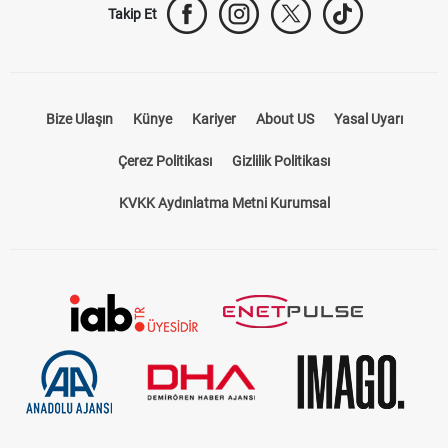
Takip Et
Bize Ulaşın
Künye
Kariyer
About US
Yasal Uyarı
Çerez Politikası
Gizlilik Politikası
KVKK Aydınlatma Metni Kurumsal