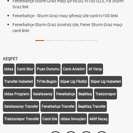
Fenerbahçe Sturm Graz maçı ŞİFRESİZ tv100 İZLE, FB Sturm
Graz link
Fenerbahçe - Sturm Graz maçı şifresiz izle canlı tv100 linki
Fenerbahçe Sturm Graz ücretsiz izle, Fener Sturm Graz maçı
canlı linki
KEŞFET
iddaa
Canlı Skor
Puan Durumu
Canlı Anlatım
At Yarışı
Transfer Haberleri
TV'de Bugün
Süper Lig Fikstür
Süper Lig Haberleri
iddaa Programı
Galatasaray
Fenerbahçe
Beşiktaş
Trabzonspor
Galatasaray Transfer
Fenerbahçe Transfer
Beşiktaş Transfer
Trabzonspor Transfer
Canlı İzle
iddaa Sonuçları
Aktif Sayaç