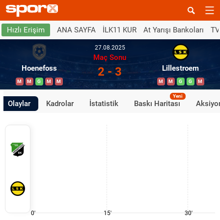
ANA SAYFA
İLK11 KUR
At Yarışı Bankoları
TV
Hızlı Erişim
27.08.2025
Maç Sonu
Hoenefoss
Lillestroem
2 - 3
M
M
G
M
M
M
M
G
G
M
Yeni
Olaylar
Kadrolar
İstatistik
Baskı Haritası
Aksiyon
0'
15'
30'