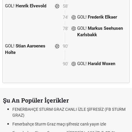
GOL!
Henrik Elvevold
58'
GOL!
Frederik Elkaer
74'
GOL!
Markus Seehusen
78'
Karlsbakk
GOL!
Stian Aaroenes
90'
Holte
GOL!
Harald Woxen
90'
Şu An Popüler İçerikler
FENERBAHÇE STURM GRAZ CANLI İZLE ŞİFRESİZ (FB STURM
GRAZ)
Fenerbahçe Sturm Graz maçı şifresiz canlı yayın izle