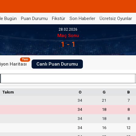
de Bugün
Puan Durumu
Fikstür
Son Haberler
Ücretsiz Oyunlar
28.02.2026
Maç Sonu
1 - 1
Yeni
iyon Haritası
Canlı Puan Durumu
İç Saha
Takım
O
G
B
34
21
7
34
18
8
34
18
8
34
16
12