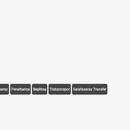
saray
Fenerbahçe
Beşiktaş
Trabzonspor
Galatasaray Transfer