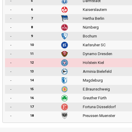
-
Darmstadt
5
-
Kaiserslautern
6
-
Hertha Berlin
7
-
Nürnberg
8
-
Bochum
9
-
Karlsruher SC
10
-
Dynamo Dresden
11
-
Holstein Kiel
12
-
Arminia Bielefeld
13
-
Magdeburg
14
-
E.Braunschweig
15
-
Greuther Fürth
16
-
Fortuna Düsseldorf
17
-
Preussen Muenster
18