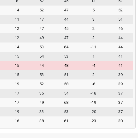
8
57
45
12
52
14
52
47
5
52
11
47
44
3
51
12
47
45
2
46
12
49
47
2
44
14
53
64
-11
44
15
54
53
1
41
15
44
48
-4
41
15
53
51
2
39
19
52
58
-6
39
17
36
54
-18
37
17
49
68
-19
37
19
33
53
-20
37
16
38
61
-23
30