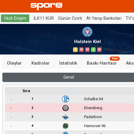
İLK11 KUR
Günün Özeti
At Yarışı Bankoları
TV'
Hızlı Erişim
Holstein Kiel
B
M
M
G
M
Yeni
Olaylar
Kadrolar
İstatistik
Baskı Haritası
Aks
Genel
Sıra
-
Schalke 04
1
-
Elversberg
2
-
Paderborn
3
-
Hannover 96
4