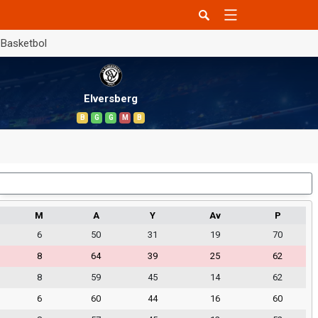
Basketbol
Elversberg
B
G
G
M
B
Dış Saha
M
A
Y
Av
P
6
50
31
19
70
8
64
39
25
62
8
59
45
14
62
6
60
44
16
60