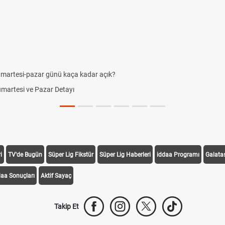
umartesi-pazar günü kaça kadar açık?
Cumartesi ve Pazar Detayı
i
TV'de Bugün
Süper Lig Fikstür
Süper Lig Haberleri
iddaa Programı
Galata
daa Sonuçları
Aktif Sayaç
Takip Et