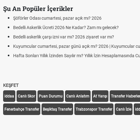
Şu An Popüler İçerikler
Şöförler Odası cumartesi, pazar açık mı? 2026
Bedelli Askerlik Ücreti 2026 Ne Kadar? Zam mı gelecek?
Bedelli askerlik çarşı izni var mı? 2026 ziyaret var mı?
Kuyumcular cumartesi, pazar günü açık mı? 2026 | Kuyumcular c
Hafta Sonları Yıllık İzinden Sayılır mı? Yıllık İzin Hesaplamasında 
KEŞFET
iddaa
Canlı Skor
Puan Durumu
Canlı Anlatım
At Yarışı
Transfer Haberler
Fenerbahçe Transfer
Beşiktaş Transfer
Trabzonspor Transfer
Canlı İzle
id