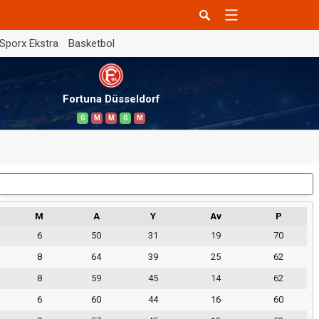
Sporx Ekstra
Basketbol
Fortuna Düsseldorf
G
M
M
G
M
Dış Saha
M
A
Y
Av
P
6
50
31
19
70
8
64
39
25
62
8
59
45
14
62
6
60
44
16
60