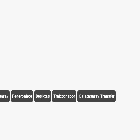
saray
Fenerbahçe
Beşiktaş
Trabzonspor
Galatasaray Transfer