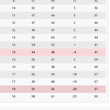
8
57
45
12
52
14
52
47
5
52
11
47
44
3
51
12
47
45
2
46
12
49
47
2
44
14
53
64
-11
44
15
54
53
1
41
15
44
48
-4
41
15
53
51
2
39
19
52
58
-6
39
17
36
54
-18
37
17
49
68
-19
37
19
33
53
-20
37
16
38
61
-23
30