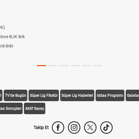
JK)
alove BJK link
ı linki
i
TV'de Bugün
Süper Lig Fikstür
Süper Lig Haberleri
iddaa Programı
Galata
daa Sonuçları
Aktif Sayaç
Takip Et