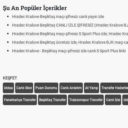
Şu An Popüler İçerikler
Hradec Kralove Beşiktaş maçı şifresiz canlı yayın izle
Hradec Kralove Beşiktaş CANLI İZLE ŞİFRESİZ (Hradec Kralove B
Hradec Kralove Beşiktaş maçı şifresiz S Sport Plus izle, Hradec Kr
Hradec Kralove Beşiktaş ücretsiz izle, Hradec Kralove BJK maçı canl
Hradec Kralove - Beşiktaş maçı şifresiz izle canlı S Sport Plus linki
KEŞFET
iddaa
Canlı Skor
Puan Durumu
Canlı Anlatım
At Yarışı
Transfer Haberler
Fenerbahçe Transfer
Beşiktaş Transfer
Trabzonspor Transfer
Canlı İzle
id