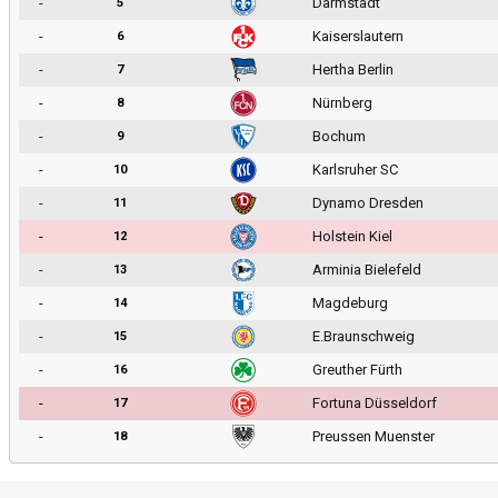
-
Darmstadt
5
-
Kaiserslautern
6
-
Hertha Berlin
7
-
Nürnberg
8
-
Bochum
9
-
Karlsruher SC
10
-
Dynamo Dresden
11
-
Holstein Kiel
12
-
Arminia Bielefeld
13
-
Magdeburg
14
-
E.Braunschweig
15
-
Greuther Fürth
16
-
Fortuna Düsseldorf
17
-
Preussen Muenster
18