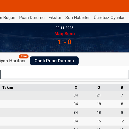
de Bugün
Puan Durumu
Fikstür
Son Haberler
Ücretsiz Oyunlar
09.11.2025
Maç Sonu
1 - 0
Yeni
iyon Haritası
Canlı Puan Durumu
İç Saha
Takım
O
G
B
34
21
7
34
18
8
34
18
8
34
16
12