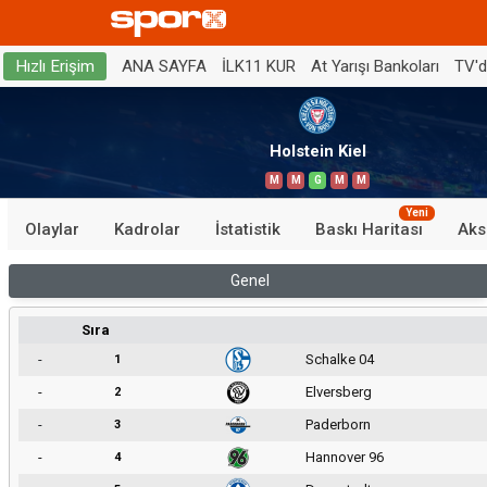
ANA SAYFA
İLK11 KUR
At Yarışı Bankoları
TV'
Hızlı Erişim
Holstein Kiel
M
M
G
M
M
Yeni
Olaylar
Kadrolar
İstatistik
Baskı Haritası
Aks
Genel
Sıra
-
Schalke 04
1
-
Elversberg
2
-
Paderborn
3
-
Hannover 96
4