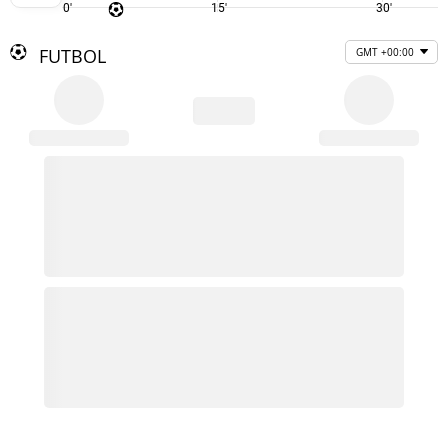
0'
15'
30'
FUTBOL
GMT +00:00