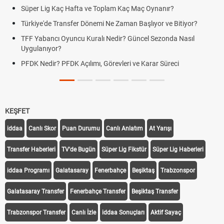
Süper Lig Kaç Hafta ve Toplam Kaç Maç Oynanır?
Türkiye'de Transfer Dönemi Ne Zaman Başlıyor ve Bitiyor?
TFF Yabancı Oyuncu Kuralı Nedir? Güncel Sezonda Nasıl
Uygulanıyor?
PFDK Nedir? PFDK Açılımı, Görevleri ve Karar Süreci
KEŞFET
iddaa
Canlı Skor
Puan Durumu
Canlı Anlatım
At Yarışı
Transfer Haberleri
TV'de Bugün
Süper Lig Fikstür
Süper Lig Haberleri
iddaa Programı
Galatasaray
Fenerbahçe
Beşiktaş
Trabzonspor
Galatasaray Transfer
Fenerbahçe Transfer
Beşiktaş Transfer
Trabzonspor Transfer
Canlı İzle
iddaa Sonuçları
Aktif Sayaç