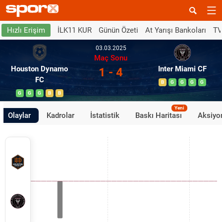
İLK11 KUR
Günün Özeti
At Yarışı Bankoları
TV
Hızlı Erişim
03.03.2025
Maç Sonu
Houston Dynamo
Inter Miami CF
1 - 4
FC
B
G
G
G
G
G
G
G
B
B
Yeni
Olaylar
Kadrolar
İstatistik
Baskı Haritası
Aksiyon