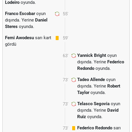
Lodeiro
oyunda.
Franco Escobar
oyun
55'
dışında. Yerine
Daniel
Steres
oyunda.
Femi Awodesu
sarı kart
59'
gördü
Yannick Bright
oyun
63'
dışında. Yerine
Federico
Redondo
oyunda.
Tadeo Allende
oyun
73'
dışında. Yerine
Robert
Taylor
oyunda.
Telasco Segovia
oyun
73'
dışında. Yerine
David
Ruiz
oyunda.
Federico Redondo
sarı
73'