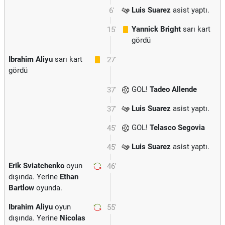
Luis Suarez
asist yaptı.
6'
Yannick Bright
sarı kart
15'
gördü
Ibrahim Aliyu
sarı kart
27'
gördü
GOL!
Tadeo Allende
37'
Luis Suarez
asist yaptı.
37'
GOL!
Telasco Segovia
45'
Luis Suarez
asist yaptı.
45'
Erik Sviatchenko
oyun
46'
dışında. Yerine
Ethan
Bartlow
oyunda.
Ibrahim Aliyu
oyun
55'
dışında. Yerine
Nicolas