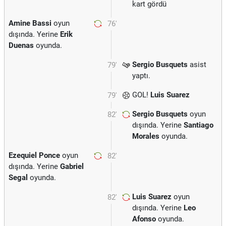
kart gördü
Amine Bassi
oyun
76'
dışında. Yerine
Erik
Duenas
oyunda.
Sergio Busquets
asist
79'
yaptı.
GOL!
Luis Suarez
79'
Sergio Busquets
oyun
82'
dışında. Yerine
Santiago
Morales
oyunda.
Ezequiel Ponce
oyun
82'
dışında. Yerine
Gabriel
Segal
oyunda.
Luis Suarez
oyun
82'
dışında. Yerine
Leo
Afonso
oyunda.