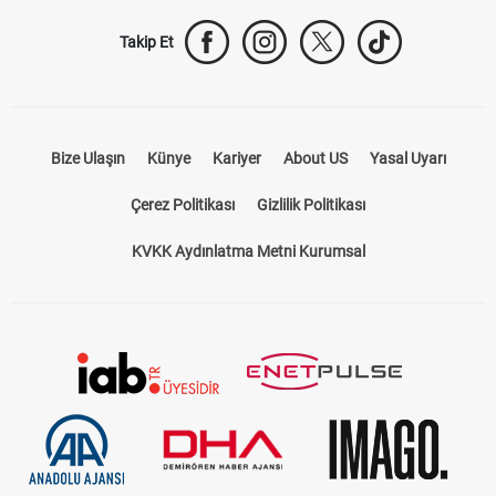
Takip Et
Bize Ulaşın
Künye
Kariyer
About US
Yasal Uyarı
Çerez Politikası
Gizlilik Politikası
KVKK Aydınlatma Metni Kurumsal