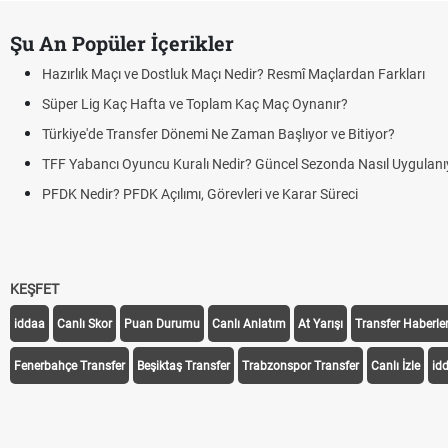
Şu An Popüler İçerikler
KEŞFET
iddaa
Canlı Skor
Puan Durumu
Canlı Anlatım
At Yarışı
Transfer Haberler
Fenerbahçe Transfer
Beşiktaş Transfer
Trabzonspor Transfer
Canlı İzle
id