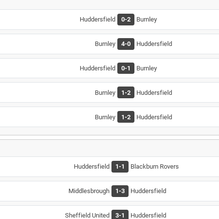
Huddersfield
0-2
Burnley
Burnley
4-0
Huddersfield
Huddersfield
0-1
Burnley
Burnley
1-2
Huddersfield
Burnley
1-2
Huddersfield
Huddersfield
1-1
Blackburn Rovers
Middlesbrough
1-3
Huddersfield
Sheffield United
3-1
Huddersfield