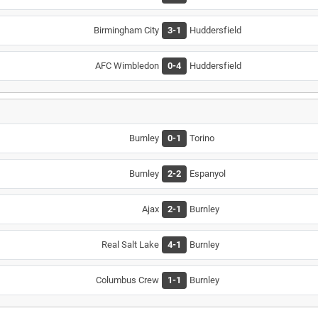
Birmingham City
3-1
Huddersfield
AFC Wimbledon
0-4
Huddersfield
Burnley
0-1
Torino
Burnley
2-2
Espanyol
Ajax
2-1
Burnley
Real Salt Lake
4-1
Burnley
Columbus Crew
1-1
Burnley