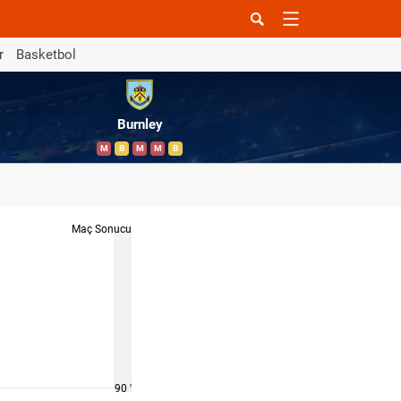
r
Basketbol
Burnley
M
B
M
M
B
Maç Sonucu
90 '