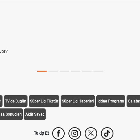
i
TV'de Bugün
Süper Lig Fikstür
Süper Lig Haberleri
iddaa Programı
Galata
daa Sonuçları
Aktif Sayaç
Takip Et