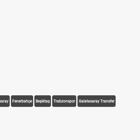
Puan Durumunda AG, OM ve Diğer Kısaltmalar Ne Anlama Gelir?
Skor Ne Demek? Sporda Skor ve Sonuç Kavramları
Futbol Nasıl Oynanır? Temel Futbol Kuralları
Deplasman Golü Kuralı Nedir? Hangi Organizasyonlarda Uygulanıyor?
DGS Sonuçları Ne Zaman Açıklanacak 2026? ÖSYM Sonuç Tarihini Duyur
saray
Fenerbahçe
Beşiktaş
Trabzonspor
Galatasaray Transfer