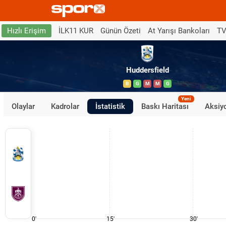
İLK11 KUR
Günün Özeti
At Yarışı Bankoları
TV
Hızlı Erişim
Huddersfield
B
G
M
M
G
Yeni
Olaylar
Kadrolar
İstatistik
Baskı Haritası
Aksiyo
0'
15'
30'