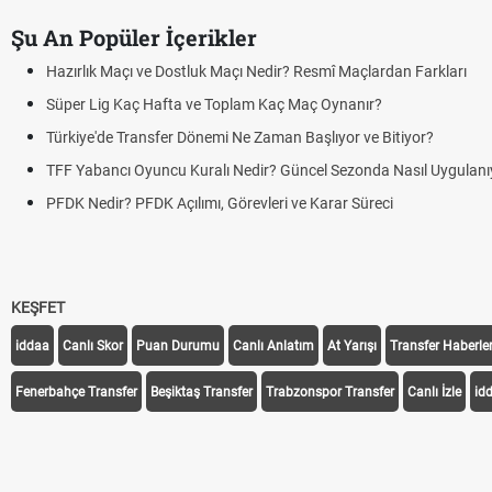
Şu An Popüler İçerikler
Hazırlık Maçı ve Dostluk Maçı Nedir? Resmî Maçlardan Farkları
Süper Lig Kaç Hafta ve Toplam Kaç Maç Oynanır?
Türkiye'de Transfer Dönemi Ne Zaman Başlıyor ve Bitiyor?
TFF Yabancı Oyuncu Kuralı Nedir? Güncel Sezonda Nasıl Uygulanı
PFDK Nedir? PFDK Açılımı, Görevleri ve Karar Süreci
KEŞFET
iddaa
Canlı Skor
Puan Durumu
Canlı Anlatım
At Yarışı
Transfer Haberler
Fenerbahçe Transfer
Beşiktaş Transfer
Trabzonspor Transfer
Canlı İzle
id