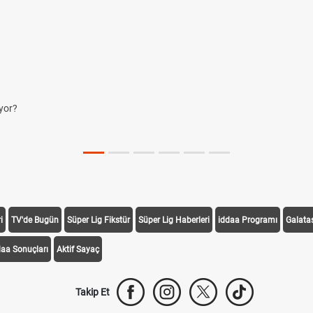
yor?
i
TV'de Bugün
Süper Lig Fikstür
Süper Lig Haberleri
iddaa Programı
Galata
daa Sonuçları
Aktif Sayaç
Takip Et