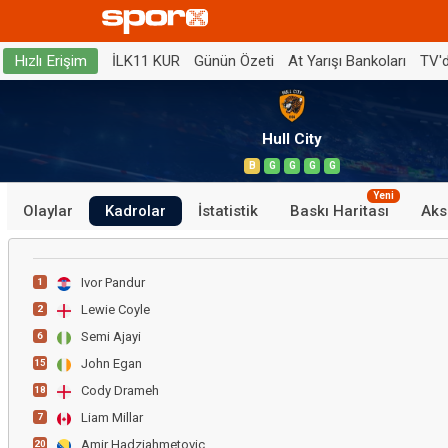
İLK11 KUR
Günün Özeti
At Yarışı Bankoları
TV'
Hızlı Erişim
Hull City
B
G
G
G
G
Yeni
Olaylar
Kadrolar
İstatistik
Baskı Haritası
Aks
Ivor Pandur
1
Lewie Coyle
2
Semi Ajayi
6
John Egan
15
Cody Drameh
18
Liam Millar
7
Amir Hadziahmetovic
20