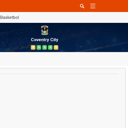
Basketbol
Coventry City
B
G
G
G
B