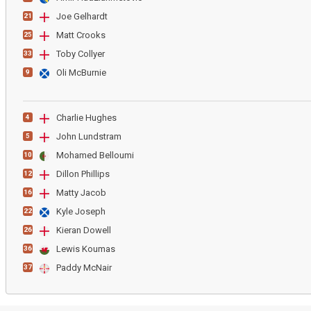
Joe Gelhardt
21
Matt Crooks
25
Toby Collyer
33
Oli McBurnie
9
Charlie Hughes
4
John Lundstram
5
Mohamed Belloumi
10
Dillon Phillips
12
Matty Jacob
16
Kyle Joseph
22
Kieran Dowell
26
Lewis Koumas
36
Paddy McNair
37