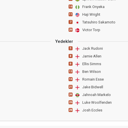
Frank Onyeka
16
Haji Wright
11
Tatsuhiro Sakamoto
7
Victor Torp
29
Yedekler
Jack Rudoni
5
Jamie Allen
8
Ellis Simms
9
Ben Wilson
13
Romain Esse
14
Jake Bidwell
21
Jahnoah Markelo
24
Luke Woolfenden
26
Josh Eccles
28