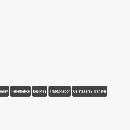
saray
Fenerbahçe
Beşiktaş
Trabzonspor
Galatasaray Transfer