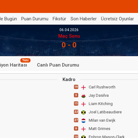
de Bugün
Puan Durumu
Fikstür
Son Haberler
Ücretsiz Oyunlar
06.04.2026
Maç Sonu
0 - 0
Yeni
iyon Haritası
Canlı Puan Durumu
Kadro
Carl Rushworth
19
Jay Dasilva
3
Liam Kitching
15
Joel Latibeaudiere
22
Milan van Ewijk
27
Matt Grimes
6
Ephron Mason-Clark
10