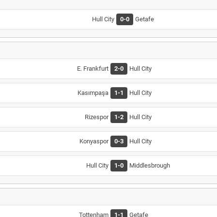
Hull City
0-0
Getafe
E. Frankfurt
2-0
Hull City
Kasımpaşa
1-1
Hull City
Rizespor
1-2
Hull City
Konyaspor
0-3
Hull City
Hull City
1-0
Middlesbrough
Tottenham
1-1
Getafe