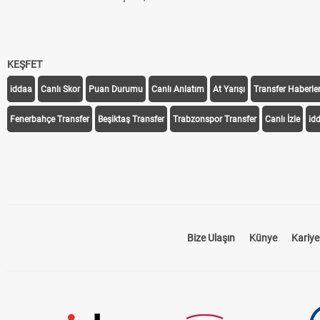
KEŞFET
iddaa
Canlı Skor
Puan Durumu
Canlı Anlatım
At Yarışı
Transfer Haberler
Fenerbahçe Transfer
Beşiktaş Transfer
Trabzonspor Transfer
Canlı İzle
id
Bize Ulaşın
Künye
Kariye