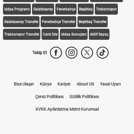
iddaa Programı
Galatasaray
Fenerbahçe
Beşiktaş
Trabzonspor
Galatasaray Transfer
Fenerbahçe Transfer
Beşiktaş Transfer
Trabzonspor Transfer
Canlı İzle
iddaa Sonuçları
Aktif Sayaç
Takip Et
Bize Ulaşın
Künye
Kariyer
About US
Yasal Uyarı
Çerez Politikası
Gizlilik Politikası
KVKK Aydınlatma Metni Kurumsal