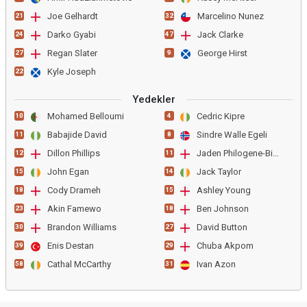
Joe Gelhardt
Marcelino Nunez
21
32
Darko Gyabi
Jack Clarke
24
47
Regan Slater
George Hirst
27
9
Kyle Joseph
22
Yedekler
Mohamed Belloumi
Cedric Kipre
10
4
Babajide David
Sindre Walle Egeli
11
8
Dillon Phillips
Jaden Philogene-Bidace
12
11
John Egan
Jack Taylor
15
14
Cody Drameh
Ashley Young
18
15
Akin Famewo
Ben Johnson
23
18
Brandon Williams
David Button
30
27
Enis Destan
Chuba Akpom
39
29
Cathal McCarthy
Ivan Azon
58
31