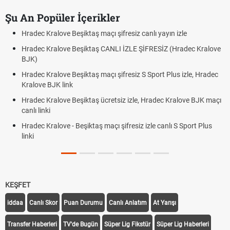
Şu An Popüler İçerikler
Hradec Kralove Beşiktaş maçı şifresiz canlı yayın izle
Hradec Kralove Beşiktaş CANLI İZLE ŞİFRESİZ (Hradec Kralove
BJK)
Hradec Kralove Beşiktaş maçı şifresiz S Sport Plus izle, Hradec
Kralove BJK link
Hradec Kralove Beşiktaş ücretsiz izle, Hradec Kralove BJK maçı
canlı linki
Hradec Kralove - Beşiktaş maçı şifresiz izle canlı S Sport Plus
linki
KEŞFET
iddaa
Canlı Skor
Puan Durumu
Canlı Anlatım
At Yarışı
Transfer Haberleri
TV'de Bugün
Süper Lig Fikstür
Süper Lig Haberleri