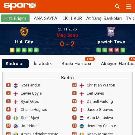
ANA SAYFA
İLK11 KUR
At Yarışı Bankoları
TV'
Hızlı Erişim
25.11.2025
Maç Sonu
Hull City
Ipswich Town
0 - 2
B
G
G
G
G
G
G
M
M
G
Yeni
Ye
Kadrolar
İstatistik
Baskı Haritası
Aksiyon Haritas
Kadro
Ivor Pandur
Christian Walton
1
28
Lewie Coyle
Leif Davis
2
3
Ryan Giles
Darnell Furlong
3
19
Charlie Hughes
Jacob Greaves
4
24
Semi Ajayi
Azor Matusiwa
6
5
Joel Ndala
Jens-Lys Cajuste
19
12
Amir Hadziahmetovic
Kasey McAteer
20
20