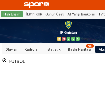
İLK11 KUR
Günün Özeti
At Yarışı Bankoları
TV'
Hızlı Erişim
IF Gnistan
B
M
G
G
G
Yeni
Olaylar
Kadrolar
İstatistik
Baskı Haritası
Aks
FUTBOL