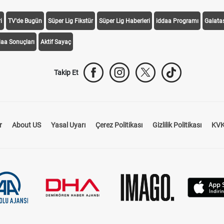
i
TV'de Bugün
Süper Lig Fikstür
Süper Lig Haberleri
iddaa Programı
Galata
daa Sonuçları
Aktif Sayaç
Takip Et
r
About US
Yasal Uyarı
Çerez Politikası
Gizlilik Politikası
KVK