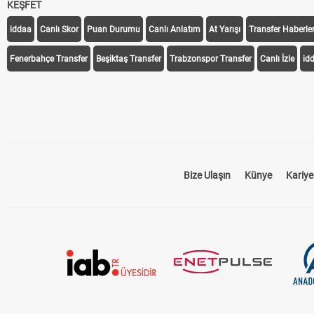
KEŞFET
iddaa
Canlı Skor
Puan Durumu
Canlı Anlatım
At Yarışı
Transfer Haberler
Fenerbahçe Transfer
Beşiktaş Transfer
Trabzonspor Transfer
Canlı İzle
id
Bize Ulaşın
Künye
Kariye