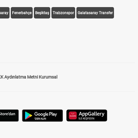
saray
Fenerbahçe
Beşiktaş
Trabzonspor
Galatasaray Transfer
K Aydınlatma Metni Kurumsal