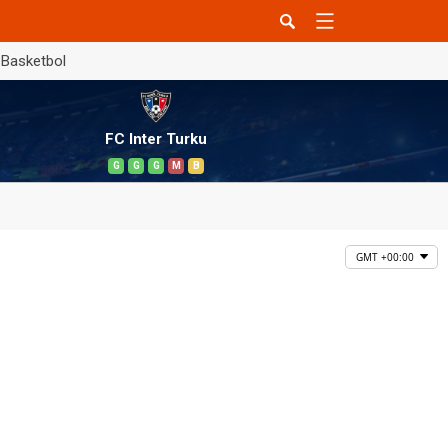
Basketbol
FC Inter Turku
G
G
G
M
B
GMT +00:00