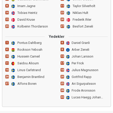
Imam Jagne
Taylor Silverholt
8
11
Tobias Heintz
Niklas Hult
14
23
David Kruse
Frederik Ihler
15
24
Kolbeinn Thordarson
Besfort Zeneli
23
27
Yedekler
Pontus Dahlberg
Daniel Granli
1
4
Rockson Yeboah
Arber Zeneli
4
9
Hussein Carneil
Johan Larsson
10
13
Saidou Alioum
Per Frick
11
17
Linus Carlstrand
Julius Magnusson
16
18
Benjamin Brantlind
Gottfrid Rapp
26
20
Alfons Boren
Ari Sigurpalsson
27
25
Frode Aronsson
28
Lucas Haegg Johansson
30