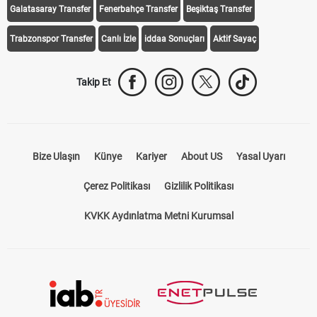
Galatasaray Transfer
Fenerbahçe Transfer
Beşiktaş Transfer
Trabzonspor Transfer
Canlı İzle
iddaa Sonuçları
Aktif Sayaç
Takip Et
Bize Ulaşın
Künye
Kariyer
About US
Yasal Uyarı
Çerez Politikası
Gizlilik Politikası
KVKK Aydınlatma Metni Kurumsal