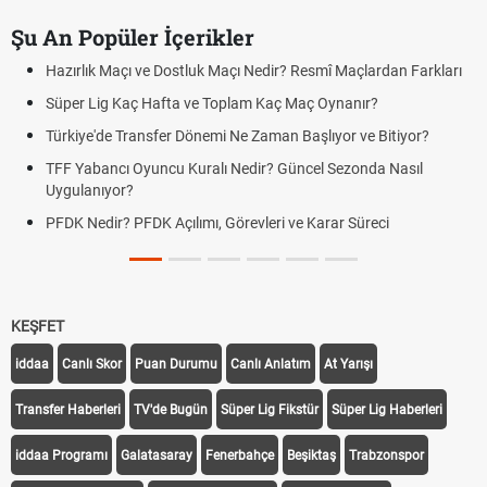
Şu An Popüler İçerikler
Hazırlık Maçı ve Dostluk Maçı Nedir? Resmî Maçlardan Farkları
Süper Lig Kaç Hafta ve Toplam Kaç Maç Oynanır?
Türkiye'de Transfer Dönemi Ne Zaman Başlıyor ve Bitiyor?
TFF Yabancı Oyuncu Kuralı Nedir? Güncel Sezonda Nasıl
Uygulanıyor?
PFDK Nedir? PFDK Açılımı, Görevleri ve Karar Süreci
KEŞFET
iddaa
Canlı Skor
Puan Durumu
Canlı Anlatım
At Yarışı
Transfer Haberleri
TV'de Bugün
Süper Lig Fikstür
Süper Lig Haberleri
iddaa Programı
Galatasaray
Fenerbahçe
Beşiktaş
Trabzonspor