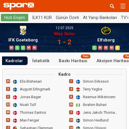
İLK11 KUR
Günün Özeti
At Yarışı Bankoları
TV'
Hızlı Erişim
12.07.2025
Maç Sonu
IFK Goeteborg
Elfsborg
1 - 2
M
G
G
M
M
G
M
M
M
B
Yeni
Ye
Kadrolar
İstatistik
Baskı Haritası
Aksiyon Haritas
Kadro
Elis Bishesari
Simon Eriksson
25
1
August Erlingmark
Terry Yegbe
3
2
Jonas Bager
Rasmus Wikstroem
5
6
Noah Tolf
Ibrahim Buhari
22
29
Thomas Santos
Jens Jakob Thomasen
29
7
Max Fenger
Simon Hedlund
9
15
Sebastian Clemmensen
Simon Olsson
7
10