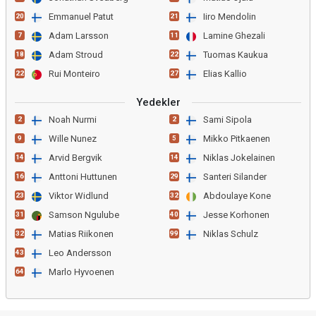
Emmanuel Patut
Iiro Mendolin
20
21
Adam Larsson
Lamine Ghezali
7
11
Adam Stroud
Tuomas Kaukua
18
22
Rui Monteiro
Elias Kallio
22
27
Yedekler
Noah Nurmi
Sami Sipola
2
2
Wille Nunez
Mikko Pitkaenen
9
5
Arvid Bergvik
Niklas Jokelainen
14
14
Anttoni Huttunen
Santeri Silander
16
29
Viktor Widlund
Abdoulaye Kone
23
32
Samson Ngulube
Jesse Korhonen
31
40
Matias Riikonen
Niklas Schulz
32
99
Leo Andersson
43
Marlo Hyvoenen
64