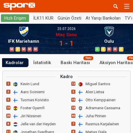
İLK11 KUR
Günün Özeti
At Yarışı Bankoları
TV'
Hızlı Erişim
25.07.2026
Maç Sonu
IFK Mariehamn
Oulu
1 - 1
M
B
M
M
M
G
B
M
M
B
Yeni
Ye
Kadrolar
İstatistik
Baskı Haritası
Aksiyon Haritas
Kadro
Kevin Lund
Miguel Santos
1
13
Aaro Soiniemi
Alex Lietsa
3
3
Tuomas Koivisto
Otto Kemppainen
5
16
Foster Gyamfi
Adramane Cassama
19
18
Jiri Nissinen
Juha Pirinen
28
66
Jelle van der Heyden
Rasmus Karjalainen
8
7
Jonathan Svedberg
Matias Ojala
11
8