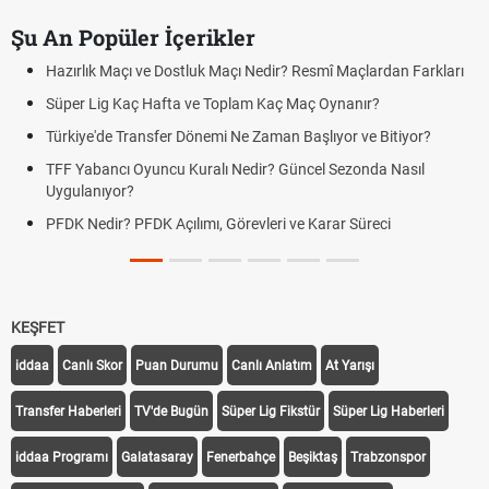
Şu An Popüler İçerikler
Hazırlık Maçı ve Dostluk Maçı Nedir? Resmî Maçlardan Farkları
Süper Lig Kaç Hafta ve Toplam Kaç Maç Oynanır?
Türkiye'de Transfer Dönemi Ne Zaman Başlıyor ve Bitiyor?
TFF Yabancı Oyuncu Kuralı Nedir? Güncel Sezonda Nasıl
Uygulanıyor?
PFDK Nedir? PFDK Açılımı, Görevleri ve Karar Süreci
KEŞFET
iddaa
Canlı Skor
Puan Durumu
Canlı Anlatım
At Yarışı
Transfer Haberleri
TV'de Bugün
Süper Lig Fikstür
Süper Lig Haberleri
iddaa Programı
Galatasaray
Fenerbahçe
Beşiktaş
Trabzonspor