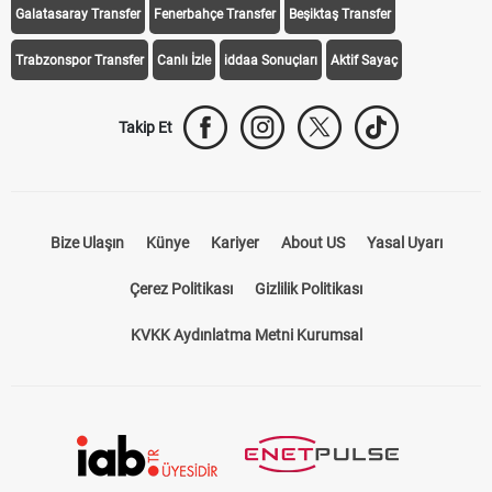
Galatasaray Transfer
Fenerbahçe Transfer
Beşiktaş Transfer
Trabzonspor Transfer
Canlı İzle
iddaa Sonuçları
Aktif Sayaç
Takip Et
Bize Ulaşın
Künye
Kariyer
About US
Yasal Uyarı
Çerez Politikası
Gizlilik Politikası
KVKK Aydınlatma Metni Kurumsal