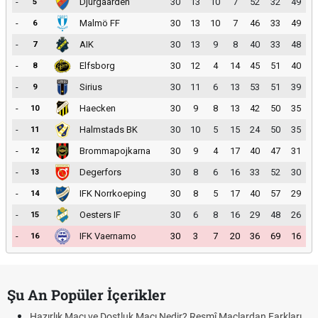
-
Djurgaarden
30
13
10
7
52
32
49
5
-
Malmö FF
30
13
10
7
46
33
49
6
-
AIK
30
13
9
8
40
33
48
7
-
Elfsborg
30
12
4
14
45
51
40
8
-
Sirius
30
11
6
13
53
51
39
9
-
Haecken
30
9
8
13
42
50
35
10
-
Halmstads BK
30
10
5
15
24
50
35
11
-
Brommapojkarna
30
9
4
17
40
47
31
12
-
Degerfors
30
8
6
16
33
52
30
13
-
IFK Norrkoeping
30
8
5
17
40
57
29
14
-
Oesters IF
30
6
8
16
29
48
26
15
-
IFK Vaernamo
30
3
7
20
36
69
16
16
Şu An Popüler İçerikler
Hazırlık Maçı ve Dostluk Maçı Nedir? Resmî Maçlardan Farkları