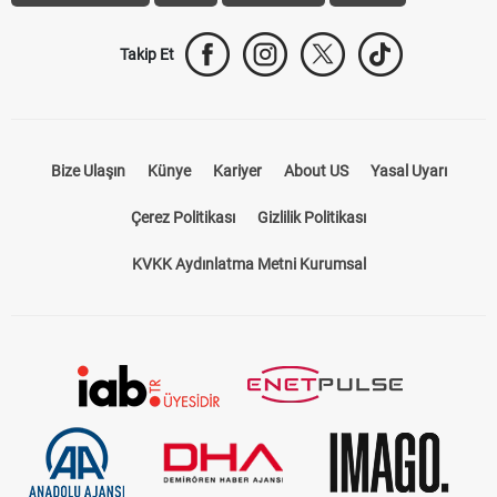
Takip Et
Bize Ulaşın
Künye
Kariyer
About US
Yasal Uyarı
Çerez Politikası
Gizlilik Politikası
KVKK Aydınlatma Metni Kurumsal