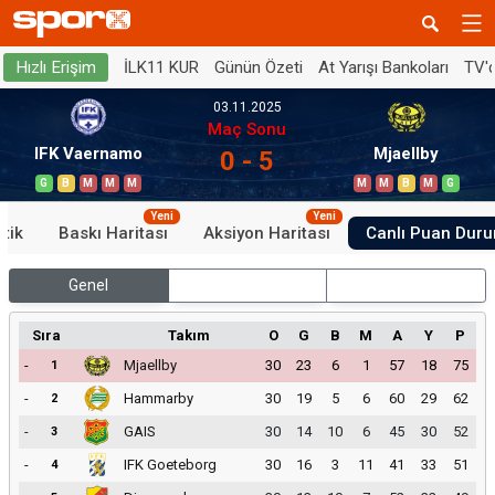
İLK11 KUR
Günün Özeti
At Yarışı Bankoları
TV'
Hızlı Erişim
03.11.2025
Maç Sonu
IFK Vaernamo
Mjaellby
0 - 5
G
B
M
M
M
M
M
B
M
G
Yeni
Yeni
stik
Baskı Haritası
Aksiyon Haritası
Canlı Puan Dur
Genel
İç Saha
Dış Saha
Sıra
Takım
O
G
B
M
A
Y
P
-
Mjaellby
30
23
6
1
57
18
75
1
-
Hammarby
30
19
5
6
60
29
62
2
-
GAIS
30
14
10
6
45
30
52
3
-
IFK Goeteborg
30
16
3
11
41
33
51
4