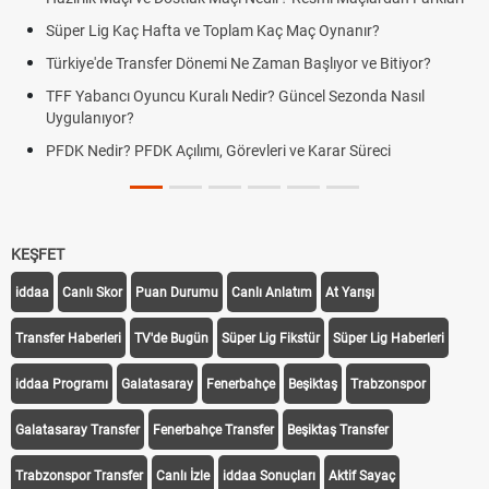
Süper Lig Kaç Hafta ve Toplam Kaç Maç Oynanır?
Türkiye'de Transfer Dönemi Ne Zaman Başlıyor ve Bitiyor?
TFF Yabancı Oyuncu Kuralı Nedir? Güncel Sezonda Nasıl
Uygulanıyor?
PFDK Nedir? PFDK Açılımı, Görevleri ve Karar Süreci
KEŞFET
iddaa
Canlı Skor
Puan Durumu
Canlı Anlatım
At Yarışı
Transfer Haberleri
TV'de Bugün
Süper Lig Fikstür
Süper Lig Haberleri
iddaa Programı
Galatasaray
Fenerbahçe
Beşiktaş
Trabzonspor
Galatasaray Transfer
Fenerbahçe Transfer
Beşiktaş Transfer
Trabzonspor Transfer
Canlı İzle
iddaa Sonuçları
Aktif Sayaç