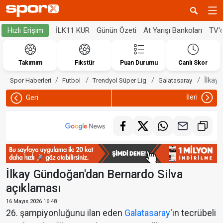
İLK11 KUR
Günün Özeti
At Yarışı Bankoları
TV'
Hızlı Erişim
Takımım
Fikstür
Puan Durumu
Canlı Skor
İlkay
Spor Haberleri
Futbol
Trendyol Süper Lig
Galatasaray
İleri
Geri
İlkay Gündoğan'dan Bernardo Silva
açıklaması
16 Mayıs 2026 16:48
26. şampiyonluğunu ilan eden
Galatasaray
'ın tecrübeli