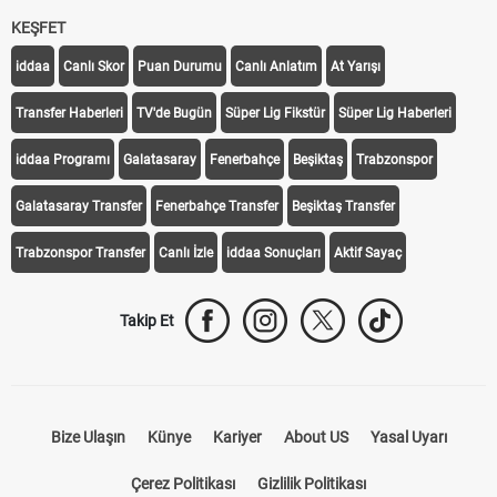
KEŞFET
iddaa
Canlı Skor
Puan Durumu
Canlı Anlatım
At Yarışı
Transfer Haberleri
TV'de Bugün
Süper Lig Fikstür
Süper Lig Haberleri
iddaa Programı
Galatasaray
Fenerbahçe
Beşiktaş
Trabzonspor
Galatasaray Transfer
Fenerbahçe Transfer
Beşiktaş Transfer
Trabzonspor Transfer
Canlı İzle
iddaa Sonuçları
Aktif Sayaç
Takip Et
Bize Ulaşın
Künye
Kariyer
About US
Yasal Uyarı
Çerez Politikası
Gizlilik Politikası