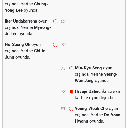
dışında. Yerine
Chung-
Yong Lee
oyunda.
Iker Undabarrena
oyun
63'
dışında. Yerine
Myeong-
Ju Lee
oyunda.
Hu-Seong Oh
oyun
73'
dışında. Yerine
Chi-In
Jung
oyunda.
Min-Kyu Song
oyun
73'
dışında. Yerine
Seung-
Won Jung
oyunda.
Hrvoje Babec
ikinci sarı
78'
kart ile oyun dışında.
Young-Wook Cho
oyun
81'
dışında. Yerine
Do-Yoon
Hwang
oyunda.