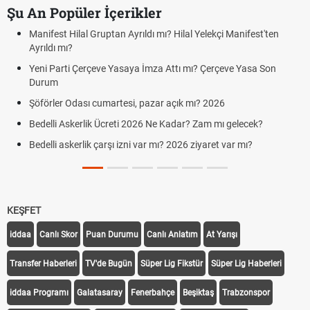
Şu An Popüler İçerikler
Manifest Hilal Gruptan Ayrıldı mı? Hilal Yelekçi Manifest'ten
Ayrıldı mı?
Yeni Parti Çerçeve Yasaya İmza Attı mı? Çerçeve Yasa Son
Durum
Şöförler Odası cumartesi, pazar açık mı? 2026
Bedelli Askerlik Ücreti 2026 Ne Kadar? Zam mı gelecek?
Bedelli askerlik çarşı izni var mı? 2026 ziyaret var mı?
KEŞFET
iddaa
Canlı Skor
Puan Durumu
Canlı Anlatım
At Yarışı
Transfer Haberleri
TV'de Bugün
Süper Lig Fikstür
Süper Lig Haberleri
iddaa Programı
Galatasaray
Fenerbahçe
Beşiktaş
Trabzonspor