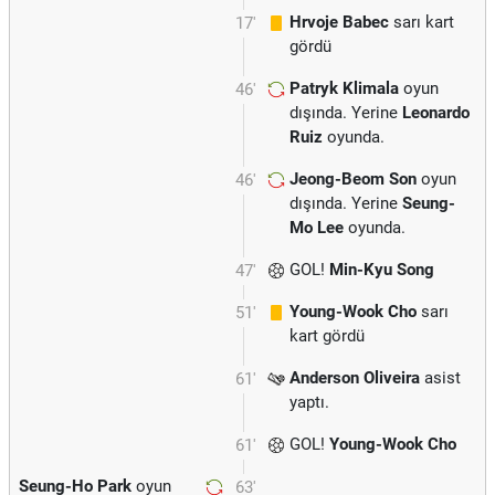
Hrvoje Babec
sarı kart
17'
gördü
Patryk Klimala
oyun
46'
dışında. Yerine
Leonardo
Ruiz
oyunda.
Jeong-Beom Son
oyun
46'
dışında. Yerine
Seung-
Mo Lee
oyunda.
GOL!
Min-Kyu Song
47'
Young-Wook Cho
sarı
51'
kart gördü
Anderson Oliveira
asist
61'
yaptı.
GOL!
Young-Wook Cho
61'
Seung-Ho Park
oyun
63'