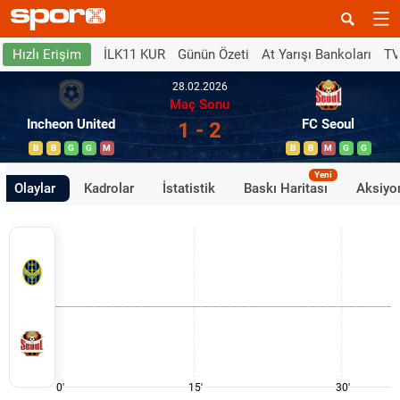
İLK11 KUR
Günün Özeti
At Yarışı Bankoları
TV
Hızlı Erişim
28.02.2026
Maç Sonu
Incheon United
FC Seoul
1 - 2
B
B
G
G
M
B
B
M
G
G
Yeni
Olaylar
Kadrolar
İstatistik
Baskı Haritası
Aksiyon
0'
15'
30'