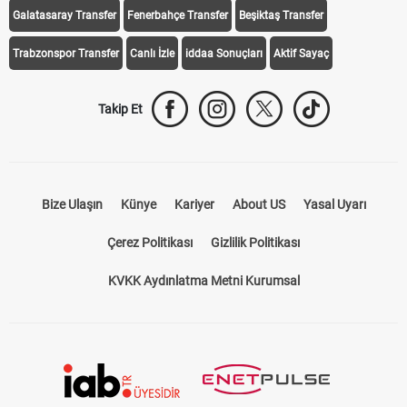
Galatasaray Transfer
Fenerbahçe Transfer
Beşiktaş Transfer
Trabzonspor Transfer
Canlı İzle
iddaa Sonuçları
Aktif Sayaç
Takip Et
Bize Ulaşın
Künye
Kariyer
About US
Yasal Uyarı
Çerez Politikası
Gizlilik Politikası
KVKK Aydınlatma Metni Kurumsal