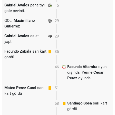
Gabriel Avalos
penaltıyı
15'
gole çevirdi.
GOL!
Maximiliano
29'
Gutierrez
Gabriel Avalos
asist
29'
yaptı.
Facundo Zabala
sarı kart
35'
gördü
Facundo Altamira
oyun
46'
dışında. Yerine
Cesar
Perez
oyunda.
Mateo Perez Curci
sarı
51'
kart gördü
Santiago Sosa
sarı kart
58'
gördü