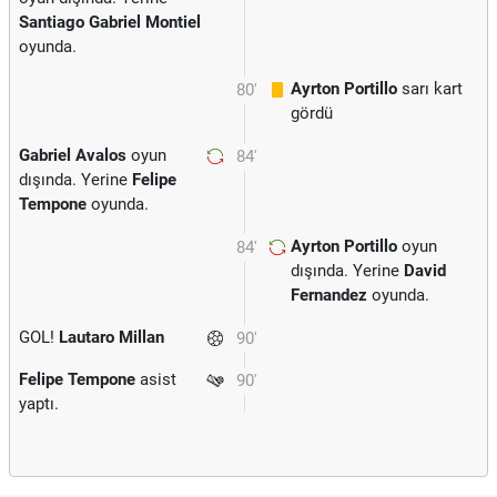
Santiago Gabriel Montiel
oyunda.
Ayrton Portillo
sarı kart
80'
gördü
Gabriel Avalos
oyun
84'
dışında. Yerine
Felipe
Tempone
oyunda.
Ayrton Portillo
oyun
84'
dışında. Yerine
David
Fernandez
oyunda.
GOL!
Lautaro Millan
90'
Felipe Tempone
asist
90'
yaptı.