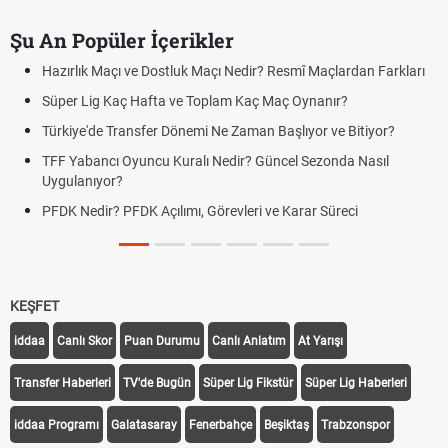
Şu An Popüler İçerikler
çı ve Dostluk Maçı Nedir? Resmî Maçlardan Farkları
Puan Durumunda
aç Hafta ve Toplam Kaç Maç Oynanır?
Skor Ne Demek?
Transfer Dönemi Ne Zaman Başlıyor ve Bitiyor?
Futbol Nasıl Oy
 Oyuncu Kuralı Nedir? Güncel Sezonda Nasıl
Deplasman Golü
?
Uygulanıyor?
 PFDK Açılımı, Görevleri ve Karar Süreci
DGS Sonuçları
Tarihini Duyur
KEŞFET
iddaa
Canlı Skor
Puan Durumu
Canlı Anlatım
At Yarışı
Transfer Haberleri
TV'de Bugün
Süper Lig Fikstür
Süper Lig Haberleri
iddaa Programı
Galatasaray
Fenerbahçe
Beşiktaş
Trabzonspor