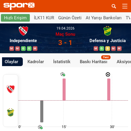
İLK11 KUR
Günün Özeti
At Yarışı Bankoları
TV
Hızlı Erişim
19.04.2026
Maç Sonu
Independiente
Defensa y Justicia
3 - 1
M
M
G
G
M
M
G
B
M
M
Yeni
Olaylar
Kadrolar
İstatistik
Baskı Haritası
Aksiyon
0'
15'
30'