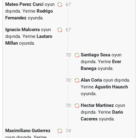
Mateo Perez Curci
oyun
67'
dışında. Yerine
Rodrigo
Fernandez
oyunda.
Ignacio Malcorra
oyun
67'
dışında. Yerine
Lautaro
Millan
oyunda.
Santiago Sosa
oyun
70'
dışında. Yerine
Ever
Banega
oyunda.
Alan Coria
oyun dışında.
70'
Yerine
Agustin Hausch
oyunda.
Hector Martinez
oyun
70'
dışında. Yerine
Dario
Caceres
oyunda.
Maximiliano Gutierrez
74'
oyun dışında. Yerine