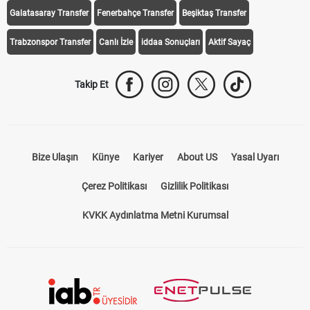
Galatasaray Transfer
Fenerbahçe Transfer
Beşiktaş Transfer
Trabzonspor Transfer
Canlı İzle
iddaa Sonuçları
Aktif Sayaç
Takip Et
Bize Ulaşın
Künye
Kariyer
About US
Yasal Uyarı
Çerez Politikası
Gizlilik Politikası
KVKK Aydınlatma Metni Kurumsal