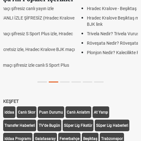
Hradec Kralove - Beşiktaş maçı şifresiz izle canlı tv100 linki
Hradec Kralove Beşiktaş maçı şifresiz tv100 izle, Hradec Kralove
BJK link
Trivela Nedir? Trivela Vuruşu Nasıl Yapılır?
Röveşata Nedir? Röveşata Vuruşu Nasıl Yapılır?
Plonjon Nedir? Kalecilikte Plonjon Hareketi Nasıl Yapılır?
KEŞFET
iddaa
Canlı Skor
Puan Durumu
Canlı Anlatım
At Yarışı
Transfer Haberleri
TV'de Bugün
Süper Lig Fikstür
Süper Lig Haberleri
iddaa Programı
Galatasaray
Fenerbahçe
Beşiktaş
Trabzonspor
Galatasaray Transfer
Fenerbahçe Transfer
Beşiktaş Transfer