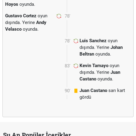
Hoyos
oyunda.
Gustavo Cortez
oyun
78'
dışında. Yerine
Andy
Velasco
oyunda.
Luis Sanchez
oyun
78'
dışında. Yerine
Johan
Beltran
oyunda.
Kevin Tamayo
oyun
83'
dışında. Yerine
Juan
Castano
oyunda.
Juan Castano
sarı kart
90'
gördü
Şu An Popüler İçerikler