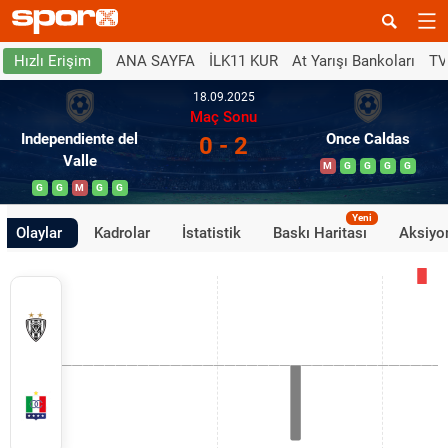
ANA SAYFA
İLK11 KUR
At Yarışı Bankoları
TV
Hızlı Erişim
18.09.2025
Maç Sonu
Independiente del
Once Caldas
0 - 2
Valle
M
G
G
G
G
G
G
M
G
G
Yeni
Olaylar
Kadrolar
İstatistik
Baskı Haritası
Aksiyon