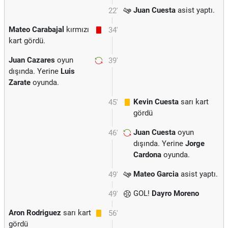
Juan Cuesta
asist yaptı.
22'
Mateo Carabajal
kırmızı
34'
kart gördü.
Juan Cazares
oyun
39'
dışında. Yerine
Luis
Zarate
oyunda.
Kevin Cuesta
sarı kart
45'
gördü
Juan Cuesta
oyun
46'
dışında. Yerine
Jorge
Cardona
oyunda.
Mateo Garcia
asist yaptı.
49'
GOL!
Dayro Moreno
49'
Aron Rodriguez
sarı kart
56'
gördü