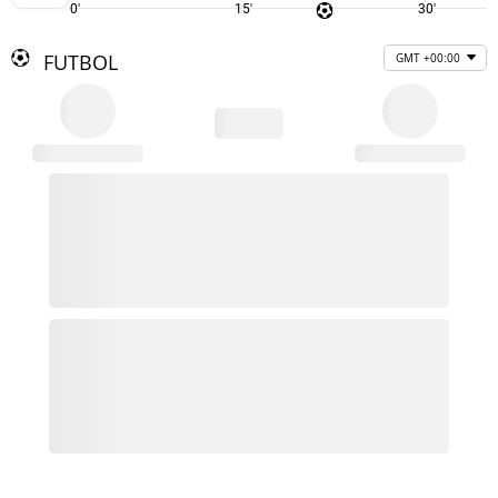
0'
15'
30'
FUTBOL
GMT +00:00