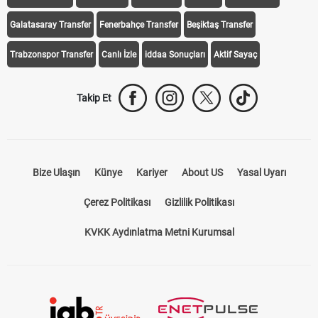
Trabzonspor Transfer
Canlı İzle
iddaa Sonuçları
Aktif Sayaç
Takip Et
Bize Ulaşın
Künye
Kariyer
About US
Yasal Uyarı
Çerez Politikası
Gizlilik Politikası
KVKK Aydınlatma Metni Kurumsal