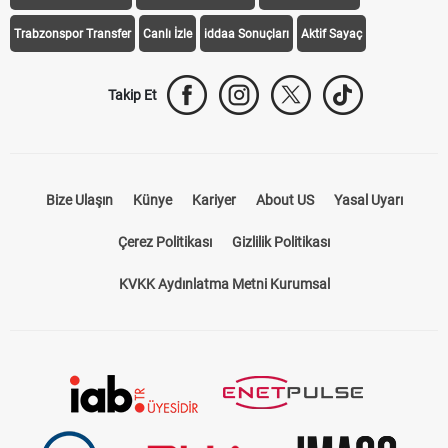
Trabzonspor Transfer
Canlı İzle
iddaa Sonuçları
Aktif Sayaç
Takip Et
Bize Ulaşın
Künye
Kariyer
About US
Yasal Uyarı
Çerez Politikası
Gizlilik Politikası
KVKK Aydınlatma Metni Kurumsal