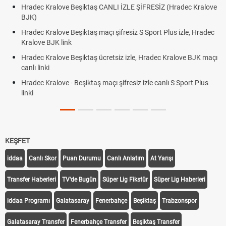
Hradec Kralove Beşiktaş CANLI İZLE ŞİFRESİZ (Hradec Kralove
BJK)
Hradec Kralove Beşiktaş maçı şifresiz S Sport Plus izle, Hradec
Kralove BJK link
Hradec Kralove Beşiktaş ücretsiz izle, Hradec Kralove BJK maçı
canlı linki
Hradec Kralove - Beşiktaş maçı şifresiz izle canlı S Sport Plus
linki
KEŞFET
iddaa
Canlı Skor
Puan Durumu
Canlı Anlatım
At Yarışı
Transfer Haberleri
TV'de Bugün
Süper Lig Fikstür
Süper Lig Haberleri
iddaa Programı
Galatasaray
Fenerbahçe
Beşiktaş
Trabzonspor
Galatasaray Transfer
Fenerbahçe Transfer
Beşiktaş Transfer