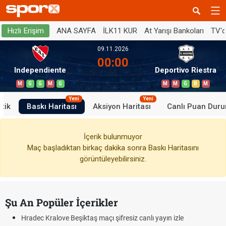
ANA SAYFA
İLK11 KUR
At Yarışı Bankoları
TV'
Hızlı Erişim
09.11.2026
00:00
Independiente
Deportivo Riestra
M
G
G
M
G
M
M
G
B
M
Yeni
Yeni
stik
Baskı Haritası
Aksiyon Haritası
Canlı Puan Dur
İçerik bulunmuyor
Maç başladıktan birkaç dakika sonra Baskı Haritasını
görüntüleyebilirsiniz.
Şu An Popüler İçerikler
Hradec Kralove Beşiktaş maçı şifresiz canlı yayın izle