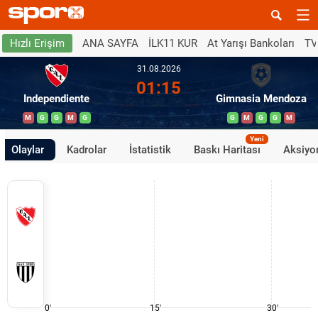
ANA SAYFA
İLK11 KUR
At Yarışı Bankoları
TV
Hızlı Erişim
31.08.2026
01:15
Independiente
Gimnasia Mendoza
M
G
G
M
G
G
M
G
G
M
Yeni
Olaylar
Kadrolar
İstatistik
Baskı Haritası
Aksiyon
0'
15'
30'