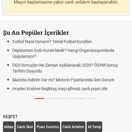
Maçın başlamasına yakın canlı anlatım başlayacaktır.
Şu An Popüler İçerikler
Futbol Nasıl Oynanır? Temel Futbol Kuralları
Deplasman Golü Kuralı Nedir? Hangi Organizasyonlarda
Uygulanıyor?
DGS Sonuçları Ne Zaman Açıklanacak 2026? ÖSYM Sonuç
Tarihini Duyurdu
Mazota İndirim Var mı? Motorin Fiyatlarında Son Durum
Hradec Kralove Beşiktaş maçı şifresiz canlı yayın izle
KEŞFET
iddaa
Canlı Skor
Puan Durumu
Canlı Anlatım
At Yarışı