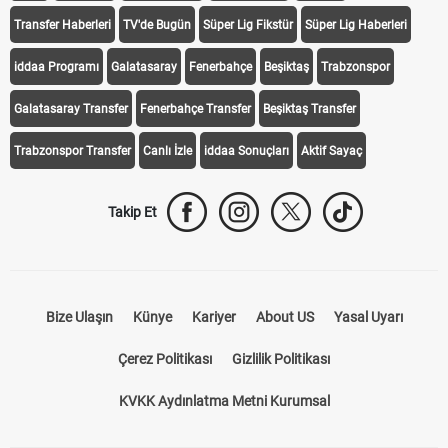
Transfer Haberleri
TV'de Bugün
Süper Lig Fikstür
Süper Lig Haberleri
iddaa Programı
Galatasaray
Fenerbahçe
Beşiktaş
Trabzonspor
Galatasaray Transfer
Fenerbahçe Transfer
Beşiktaş Transfer
Trabzonspor Transfer
Canlı İzle
iddaa Sonuçları
Aktif Sayaç
Takip Et
Bize Ulaşın
Künye
Kariyer
About US
Yasal Uyarı
Çerez Politikası
Gizlilik Politikası
KVKK Aydınlatma Metni Kurumsal