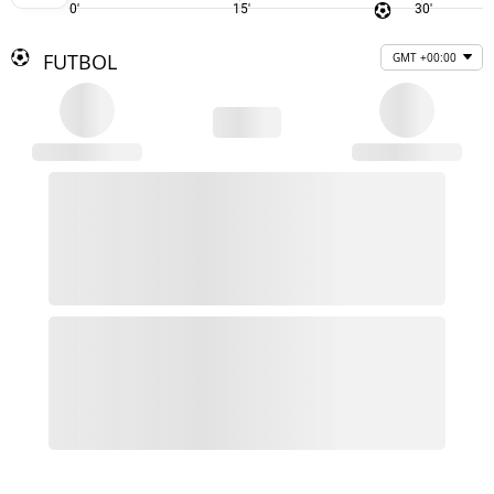
0'
15'
30'
FUTBOL
GMT +00:00