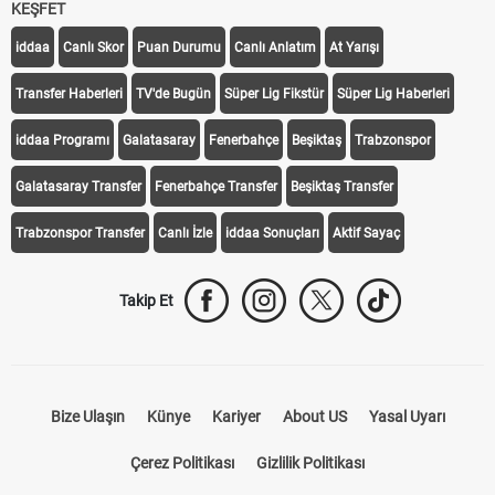
KEŞFET
iddaa
Canlı Skor
Puan Durumu
Canlı Anlatım
At Yarışı
Transfer Haberleri
TV'de Bugün
Süper Lig Fikstür
Süper Lig Haberleri
iddaa Programı
Galatasaray
Fenerbahçe
Beşiktaş
Trabzonspor
Galatasaray Transfer
Fenerbahçe Transfer
Beşiktaş Transfer
Trabzonspor Transfer
Canlı İzle
iddaa Sonuçları
Aktif Sayaç
Takip Et
Bize Ulaşın
Künye
Kariyer
About US
Yasal Uyarı
Çerez Politikası
Gizlilik Politikası