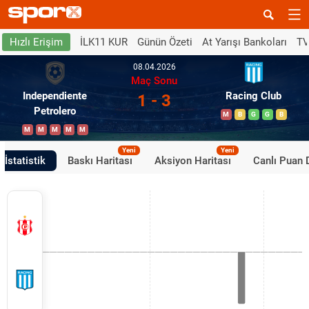
İLK11 KUR
Günün Özeti
At Yarışı Bankoları
TV
Hızlı Erişim
08.04.2026
Maç Sonu
Independiente
Racing Club
1 - 3
Petrolero
M
B
G
G
B
M
M
M
M
M
Yeni
Yeni
İstatistik
Baskı Haritası
Aksiyon Haritası
Canlı Puan