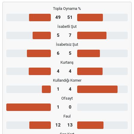
Topla Oynama %
49
51
İsabetli Şut
5
7
İsabetsiz Şut
6
5
Kurtarış
4
4
Kullandığı Korner
1
4
Ofsayt
1
0
Faul
12
13