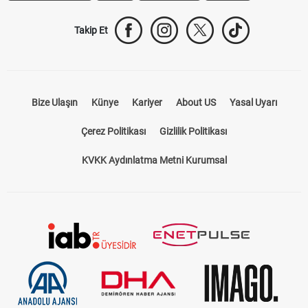
Trabzonspor Transfer
Canlı İzle
iddaa Sonuçları
Aktif Sayaç
Takip Et
Bize Ulaşın
Künye
Kariyer
About US
Yasal Uyarı
Çerez Politikası
Gizlilik Politikası
KVKK Aydınlatma Metni Kurumsal