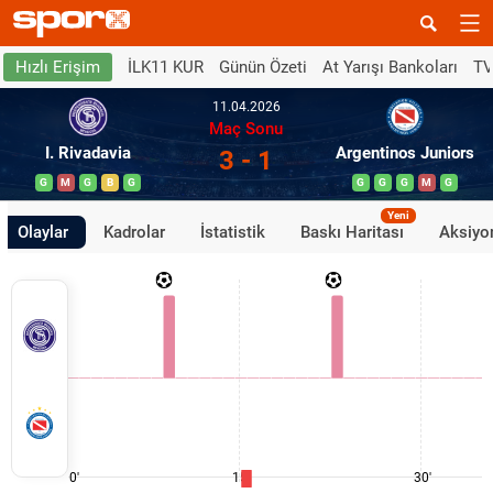
İLK11 KUR
Günün Özeti
At Yarışı Bankoları
TV
Hızlı Erişim
11.04.2026
Maç Sonu
I. Rivadavia
Argentinos Juniors
3 - 1
G
M
G
B
G
G
G
G
M
G
Yeni
Olaylar
Kadrolar
İstatistik
Baskı Haritası
Aksiyon
0'
15'
30'