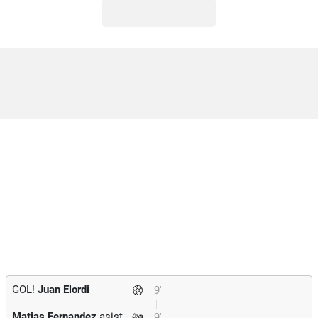
GOL!
Juan Elordi
9'
Matias Fernandez
asist
9'