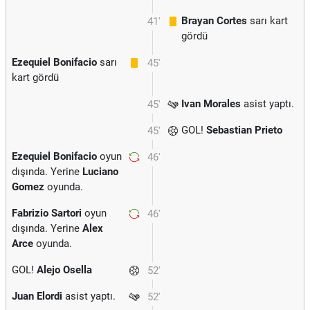
Brayan Cortes
sarı kart
41'
gördü
Ezequiel Bonifacio
sarı
45'
kart gördü
Ivan Morales
asist yaptı.
45'
GOL!
Sebastian Prieto
45'
Ezequiel Bonifacio
oyun
46'
dışında. Yerine
Luciano
Gomez
oyunda.
Fabrizio Sartori
oyun
46'
dışında. Yerine
Alex
Arce
oyunda.
GOL!
Alejo Osella
52'
Juan Elordi
asist yaptı.
52'