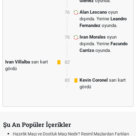
Gomez
oyunda.
Alan Lescano
oyun
76'
dışında. Yerine
Leandro
Fernandez
oyunda.
Ivan Morales
oyun
76'
dışında. Yerine
Facundo
Carrizo
oyunda.
Ivan Villalba
sarı kart
82'
gördü
Kevin Coronel
sarı kart
85'
gördü
Şu An Popüler İçerikler
Hazırlık Maçı ve Dostluk Maçı Nedir? Resmî Maçlardan Farkları