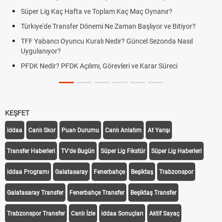
Süper Lig Kaç Hafta ve Toplam Kaç Maç Oynanır?
Türkiye'de Transfer Dönemi Ne Zaman Başlıyor ve Bitiyor?
TFF Yabancı Oyuncu Kuralı Nedir? Güncel Sezonda Nasıl
Uygulanıyor?
PFDK Nedir? PFDK Açılımı, Görevleri ve Karar Süreci
KEŞFET
iddaa
Canlı Skor
Puan Durumu
Canlı Anlatım
At Yarışı
Transfer Haberleri
TV'de Bugün
Süper Lig Fikstür
Süper Lig Haberleri
iddaa Programı
Galatasaray
Fenerbahçe
Beşiktaş
Trabzonspor
Galatasaray Transfer
Fenerbahçe Transfer
Beşiktaş Transfer