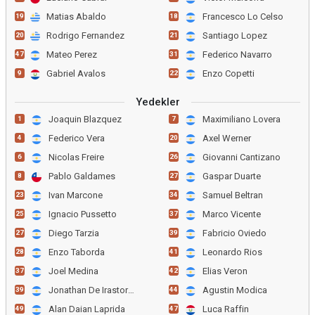
Matias Abaldo
Francesco Lo Celso
19
18
Rodrigo Fernandez
Santiago Lopez
20
21
Mateo Perez
Federico Navarro
47
31
Gabriel Avalos
Enzo Copetti
9
22
Yedekler
Joaquin Blazquez
Maximiliano Lovera
1
7
Federico Vera
Axel Werner
4
20
Nicolas Freire
Giovanni Cantizano
6
26
Pablo Galdames
Gaspar Duarte
8
27
Ivan Marcone
Samuel Beltran
23
34
Ignacio Pussetto
Marco Vicente
25
37
Diego Tarzia
Fabricio Oviedo
27
39
Enzo Taborda
Leonardo Rios
28
41
Joel Medina
Elias Veron
37
42
Jonathan De Irastorza
Agustin Modica
39
44
Alan Daian Laprida
Luca Raffin
49
47