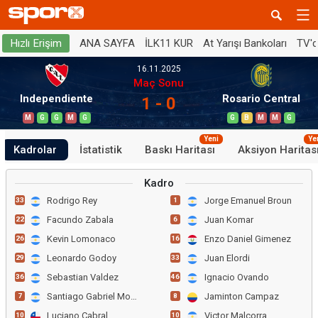
ANA SAYFA
İLK11 KUR
At Yarışı Bankoları
TV'
Hızlı Erişim
16.11.2025
Maç Sonu
Independiente
Rosario Central
1 - 0
M
G
G
M
G
G
B
M
M
G
Yeni
Ye
Kadrolar
İstatistik
Baskı Haritası
Aksiyon Haritas
Kadro
Rodrigo Rey
Jorge Emanuel Broun
33
1
Facundo Zabala
Juan Komar
22
6
Kevin Lomonaco
Enzo Daniel Gimenez
26
16
Leonardo Godoy
Juan Elordi
29
33
Sebastian Valdez
Ignacio Ovando
36
46
Santiago Gabriel Montiel
Jaminton Campaz
7
8
Luciano Cabral
Victor Malcorra
10
10