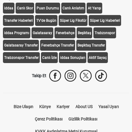
iddaa
Canlı Skor
Puan Durumu
Canlı Anlatım
At Yarışı
Transfer Haberleri
TV'de Bugün
Süper Lig Fikstür
Süper Lig Haberleri
iddaa Programı
Galatasaray
Fenerbahçe
Beşiktaş
Trabzonspor
Galatasaray Transfer
Fenerbahçe Transfer
Beşiktaş Transfer
Trabzonspor Transfer
Canlı İzle
iddaa Sonuçları
Aktif Sayaç
Takip Et
Bize Ulaşın
Künye
Kariyer
About US
Yasal Uyarı
Çerez Politikası
Gizlilik Politikası
KVKK Aydınlatma Metni Kurumsal