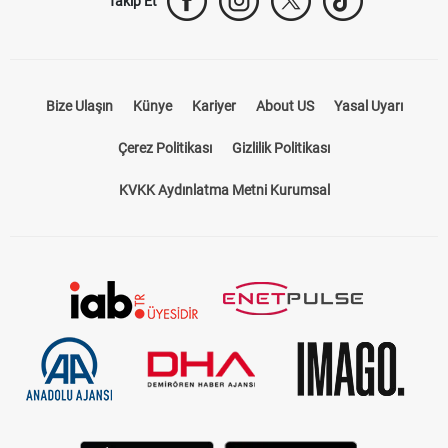
Takip Et
Bize Ulaşın
Künye
Kariyer
About US
Yasal Uyarı
Çerez Politikası
Gizlilik Politikası
KVKK Aydınlatma Metni Kurumsal