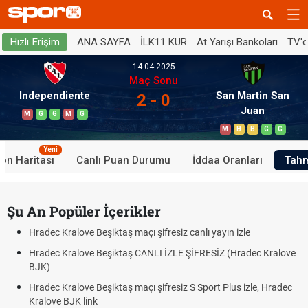
ANA SAYFA
İLK11 KUR
At Yarışı Bankoları
TV'
Hızlı Erişim
14.04.2025
Maç Sonu
Independiente
San Martin San
2 - 0
Juan
M
G
G
M
G
M
B
B
G
G
Yeni
on Haritası
Canlı Puan Durumu
İddaa Oranları
Tahm
Şu An Popüler İçerikler
Hradec Kralove Beşiktaş maçı şifresiz canlı yayın izle
Hradec Kralove Beşiktaş CANLI İZLE ŞİFRESİZ (Hradec Kralove
BJK)
Hradec Kralove Beşiktaş maçı şifresiz S Sport Plus izle, Hradec
Kralove BJK link