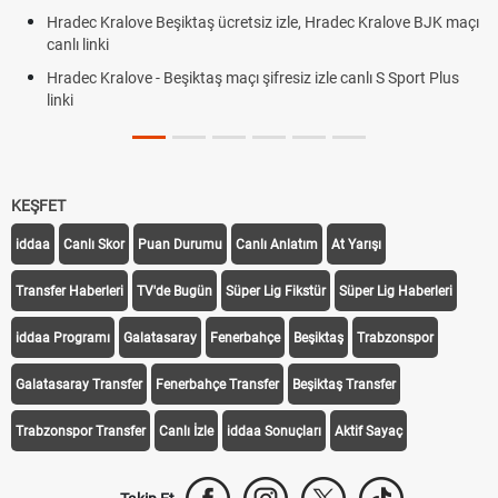
Hradec Kralove Beşiktaş ücretsiz izle, Hradec Kralove BJK maçı
canlı linki
Hradec Kralove - Beşiktaş maçı şifresiz izle canlı S Sport Plus
linki
KEŞFET
iddaa
Canlı Skor
Puan Durumu
Canlı Anlatım
At Yarışı
Transfer Haberleri
TV'de Bugün
Süper Lig Fikstür
Süper Lig Haberleri
iddaa Programı
Galatasaray
Fenerbahçe
Beşiktaş
Trabzonspor
Galatasaray Transfer
Fenerbahçe Transfer
Beşiktaş Transfer
Trabzonspor Transfer
Canlı İzle
iddaa Sonuçları
Aktif Sayaç