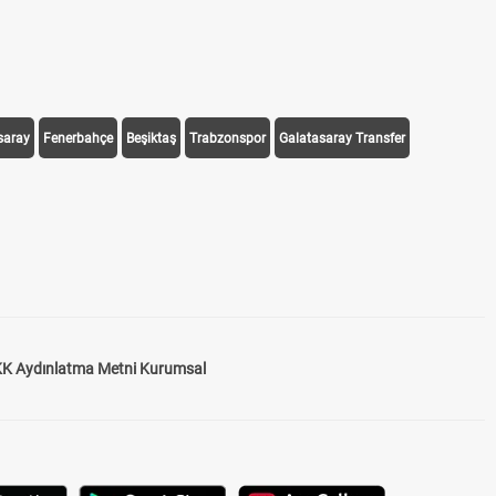
saray
Fenerbahçe
Beşiktaş
Trabzonspor
Galatasaray Transfer
K Aydınlatma Metni Kurumsal