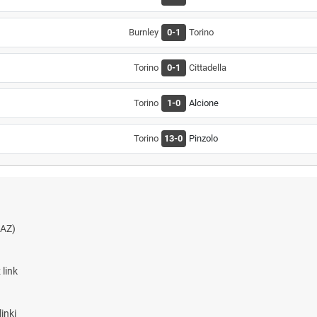
Burnley
0-1
Torino
Torino
0-1
Cittadella
Torino
1-0
Alcione
Torino
13-0
Pinzolo
AZ)
link
inki