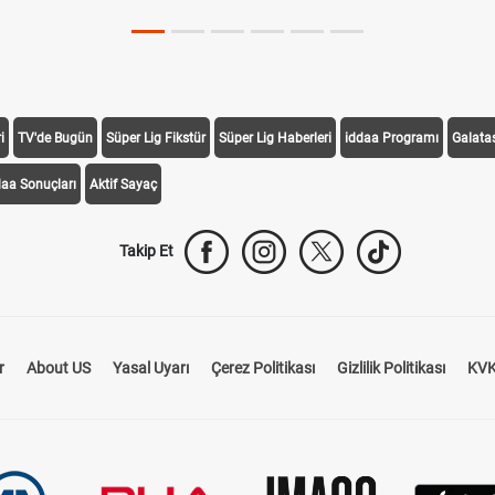
i
TV'de Bugün
Süper Lig Fikstür
Süper Lig Haberleri
iddaa Programı
Galata
daa Sonuçları
Aktif Sayaç
Takip Et
r
About US
Yasal Uyarı
Çerez Politikası
Gizlilik Politikası
KVK