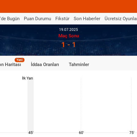
'de Bugün
Puan Durumu
Fikstür
Son Haberler
Ücretsiz Oyunla
19.07.2025
Maç Sonu
1 - 1
Yeni
n Haritası
İddaa Oranları
Tahminler
İlk Yarı
45'
60'
75'