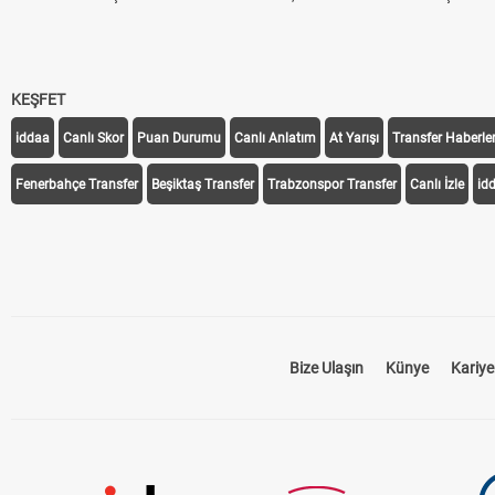
KEŞFET
iddaa
Canlı Skor
Puan Durumu
Canlı Anlatım
At Yarışı
Transfer Haberler
Fenerbahçe Transfer
Beşiktaş Transfer
Trabzonspor Transfer
Canlı İzle
id
Bize Ulaşın
Künye
Kariye