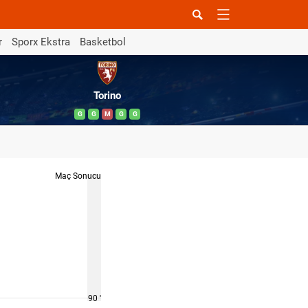
r
Sporx Ekstra
Basketbol
Torino
G
G
M
G
G
Maç Sonucu
90 '