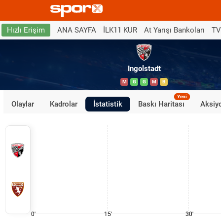
ANA SAYFA
İLK11 KUR
At Yarışı Bankoları
TV
Hızlı Erişim
Ingolstadt
M
G
G
M
B
Yeni
Olaylar
Kadrolar
İstatistik
Baskı Haritası
Aksiyo
0'
15'
30'