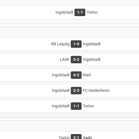
Ingolstadt
1-1
Torino
RB Leipzig
1-0
Ingolstadt
LASK
0-2
Ingolstadt
Ingolstadt
4-2
Ried
Ingolstadt
2-3
FC Heidenheim
Ingolstadt
1-1
Torino
Torino
3-1
Vado