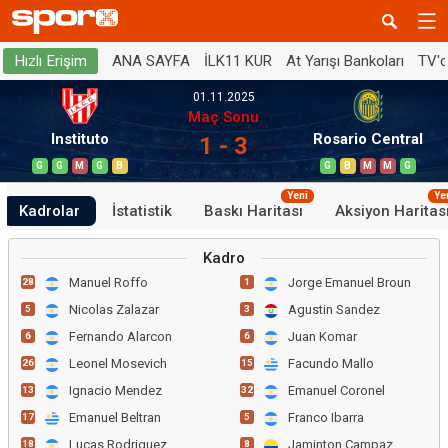
ANA SAYFA
İLK11 KUR
At Yarışı Bankoları
TV'
Hızlı Erişim
01.11.2025
Maç Sonu
Instituto
Rosario Central
1 - 3
G
G
M
G
B
G
B
M
M
G
Yeni
Ye
Kadrolar
İstatistik
Baskı Haritası
Aksiyon Haritas
Kadro
Manuel Roffo
Jorge Emanuel Broun
28
1
Nicolas Zalazar
Agustin Sandez
5
3
Fernando Alarcon
Juan Komar
6
6
Leonel Mosevich
Facundo Mallo
26
15
Ignacio Mendez
Emanuel Coronel
13
32
Emanuel Beltran
Franco Ibarra
17
5
Lucas Rodriguez
Jaminton Campaz
18
8