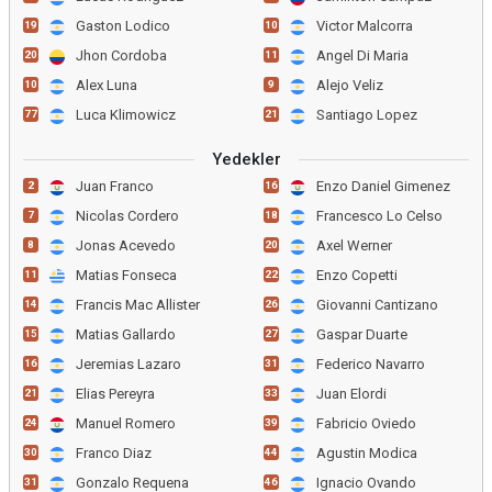
Gaston Lodico
Victor Malcorra
19
10
Jhon Cordoba
Angel Di Maria
20
11
Alex Luna
Alejo Veliz
10
9
Luca Klimowicz
Santiago Lopez
77
21
Yedekler
Juan Franco
Enzo Daniel Gimenez
2
16
Nicolas Cordero
Francesco Lo Celso
7
18
Jonas Acevedo
Axel Werner
8
20
Matias Fonseca
Enzo Copetti
11
22
Francis Mac Allister
Giovanni Cantizano
14
26
Matias Gallardo
Gaspar Duarte
15
27
Jeremias Lazaro
Federico Navarro
16
31
Elias Pereyra
Juan Elordi
21
33
Manuel Romero
Fabricio Oviedo
24
39
Franco Diaz
Agustin Modica
30
44
Gonzalo Requena
Ignacio Ovando
31
46