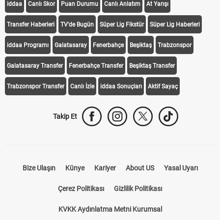
iddaa
Canlı Skor
Puan Durumu
Canlı Anlatım
At Yarışı
Transfer Haberleri
TV'de Bugün
Süper Lig Fikstür
Süper Lig Haberleri
iddaa Programı
Galatasaray
Fenerbahçe
Beşiktaş
Trabzonspor
Galatasaray Transfer
Fenerbahçe Transfer
Beşiktaş Transfer
Trabzonspor Transfer
Canlı İzle
iddaa Sonuçları
Aktif Sayaç
Takip Et
Bize Ulaşın
Künye
Kariyer
About US
Yasal Uyarı
Çerez Politikası
Gizlilik Politikası
KVKK Aydınlatma Metni Kurumsal