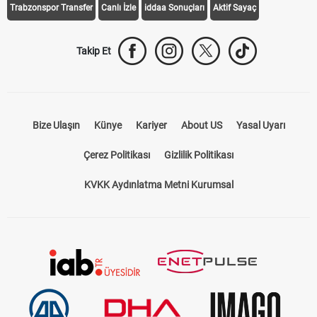
Trabzonspor Transfer
Canlı İzle
iddaa Sonuçları
Aktif Sayaç
Takip Et
Bize Ulaşın
Künye
Kariyer
About US
Yasal Uyarı
Çerez Politikası
Gizlilik Politikası
KVKK Aydınlatma Metni Kurumsal