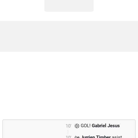
GOL!
Gabriel Jesus
10'
Jurrien Timber
asist
10'