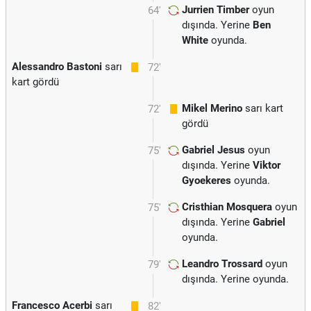
Jurrien Timber
oyun
64'
dışında. Yerine
Ben
White
oyunda.
Alessandro Bastoni
sarı
72'
kart gördü
Mikel Merino
sarı kart
72'
gördü
Gabriel Jesus
oyun
75'
dışında. Yerine
Viktor
Gyoekeres
oyunda.
Cristhian Mosquera
oyun
75'
dışında. Yerine
Gabriel
oyunda.
Leandro Trossard
oyun
79'
dışında. Yerine
oyunda.
Francesco Acerbi
sarı
82'