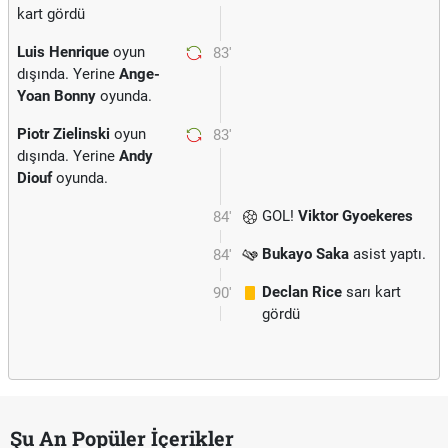
kart gördü
Luis Henrique
oyun
83'
dışında. Yerine
Ange-
Yoan Bonny
oyunda.
Piotr Zielinski
oyun
83'
dışında. Yerine
Andy
Diouf
oyunda.
GOL!
Viktor Gyoekeres
84'
Bukayo Saka
asist yaptı.
84'
Declan Rice
sarı kart
90'
gördü
Şu An Popüler İçerikler