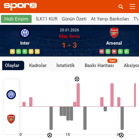
İLK11 KUR
Günün Özeti
At Yarışı Bankoları
TV
Hızlı Erişim
20.01.2026
Maç Sonu
Inter
Arsenal
1 - 3
B
G
G
B
B
M
G
M
G
G
Yeni
Olaylar
Kadrolar
İstatistik
Baskı Haritası
Aksiyon
0'
15'
30'