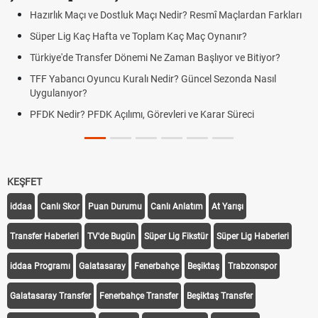
Hazırlık Maçı ve Dostluk Maçı Nedir? Resmî Maçlardan Farkları
Süper Lig Kaç Hafta ve Toplam Kaç Maç Oynanır?
Türkiye'de Transfer Dönemi Ne Zaman Başlıyor ve Bitiyor?
TFF Yabancı Oyuncu Kuralı Nedir? Güncel Sezonda Nasıl
Uygulanıyor?
PFDK Nedir? PFDK Açılımı, Görevleri ve Karar Süreci
KEŞFET
iddaa
Canlı Skor
Puan Durumu
Canlı Anlatım
At Yarışı
Transfer Haberleri
TV'de Bugün
Süper Lig Fikstür
Süper Lig Haberleri
iddaa Programı
Galatasaray
Fenerbahçe
Beşiktaş
Trabzonspor
Galatasaray Transfer
Fenerbahçe Transfer
Beşiktaş Transfer