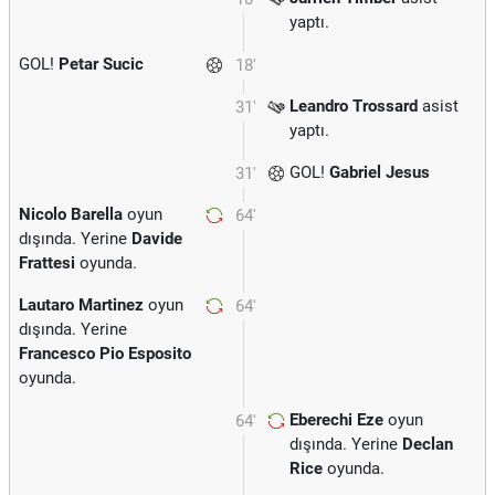
yaptı.
GOL!
Petar Sucic
18'
Leandro Trossard
asist
31'
yaptı.
GOL!
Gabriel Jesus
31'
Nicolo Barella
oyun
64'
dışında. Yerine
Davide
Frattesi
oyunda.
Lautaro Martinez
oyun
64'
dışında. Yerine
Francesco Pio Esposito
oyunda.
Eberechi Eze
oyun
64'
dışında. Yerine
Declan
Rice
oyunda.