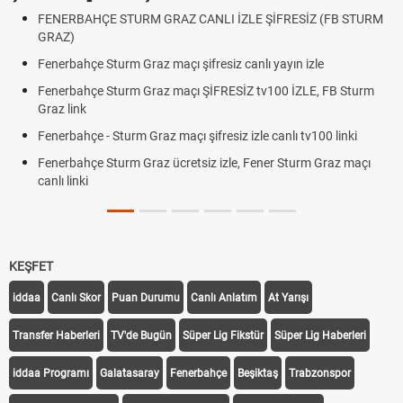
FENERBAHÇE STURM GRAZ CANLI İZLE ŞİFRESİZ (FB STURM
GRAZ)
Fenerbahçe Sturm Graz maçı şifresiz canlı yayın izle
Fenerbahçe Sturm Graz maçı ŞİFRESİZ tv100 İZLE, FB Sturm
Graz link
Fenerbahçe - Sturm Graz maçı şifresiz izle canlı tv100 linki
Fenerbahçe Sturm Graz ücretsiz izle, Fener Sturm Graz maçı
canlı linki
KEŞFET
iddaa
Canlı Skor
Puan Durumu
Canlı Anlatım
At Yarışı
Transfer Haberleri
TV'de Bugün
Süper Lig Fikstür
Süper Lig Haberleri
iddaa Programı
Galatasaray
Fenerbahçe
Beşiktaş
Trabzonspor