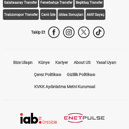
Galatasaray Transfer
Fenerbahçe Transfer
Beşiktaş Transfer
Trabzonspor Transfer
Canlı İzle
iddaa Sonuçları
Aktif Sayaç
Takip Et
Bize Ulaşın
Künye
Kariyer
About US
Yasal Uyarı
Çerez Politikası
Gizlilik Politikası
KVKK Aydınlatma Metni Kurumsal