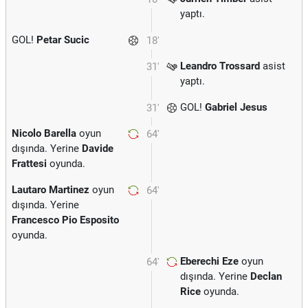
yaptı.
GOL!
Petar Sucic
18'
Leandro Trossard
asist
31'
yaptı.
GOL!
Gabriel Jesus
31'
Nicolo Barella
oyun
64'
dışında. Yerine
Davide
Frattesi
oyunda.
Lautaro Martinez
oyun
64'
dışında. Yerine
Francesco Pio Esposito
oyunda.
Eberechi Eze
oyun
64'
dışında. Yerine
Declan
Rice
oyunda.