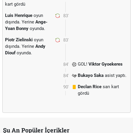
kart gördü
Luis Henrique
oyun
83'
dışında. Yerine
Ange-
Yoan Bonny
oyunda.
Piotr Zielinski
oyun
83'
dışında. Yerine
Andy
Diouf
oyunda.
GOL!
Viktor Gyoekeres
84'
Bukayo Saka
asist yaptı.
84'
Declan Rice
sarı kart
90'
gördü
Şu An Popüler İçerikler