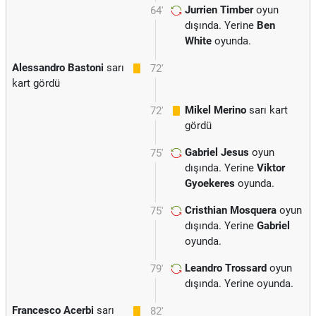
Jurrien Timber
oyun
64'
dışında. Yerine
Ben
White
oyunda.
Alessandro Bastoni
sarı
72'
kart gördü
Mikel Merino
sarı kart
72'
gördü
Gabriel Jesus
oyun
75'
dışında. Yerine
Viktor
Gyoekeres
oyunda.
Cristhian Mosquera
oyun
75'
dışında. Yerine
Gabriel
oyunda.
Leandro Trossard
oyun
79'
dışında. Yerine
oyunda.
Francesco Acerbi
sarı
82'