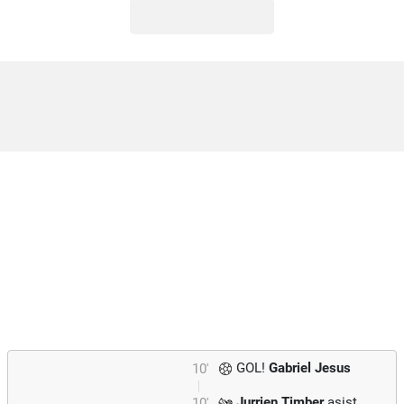
GOL!
Gabriel Jesus
10'
Jurrien Timber
asist
10'