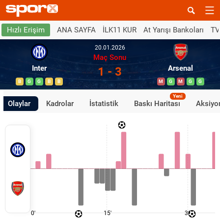
ANA SAYFA
İLK11 KUR
At Yarışı Bankoları
TV
Hızlı Erişim
20.01.2026
Maç Sonu
Inter
Arsenal
1 - 3
B
G
G
B
B
M
G
M
G
G
Yeni
Olaylar
Kadrolar
İstatistik
Baskı Haritası
Aksiyon
0'
15'
30'