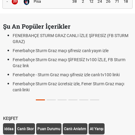
-
Pisa
38
2
12
24
26
71
18
20
Şu An Popüler İçerikler
FENERBAHÇE STURM GRAZ CANLI İZLE ŞİFRESİZ (FB STURM
GRAZ)
Fenerbahçe Sturm Graz maçı şifresiz canlı yayın izle
Fenerbahçe Sturm Graz maçı ŞİFRESİZ tv100 İZLE, FB Sturm
Graz link
Fenerbahçe - Sturm Graz maçı şifresiz izle canlı tv100 linki
Fenerbahçe Sturm Graz ücretsiz izle, Fener Sturm Graz maçı
canlı linki
KEŞFET
iddaa
Canlı Skor
Puan Durumu
Canlı Anlatım
At Yarışı