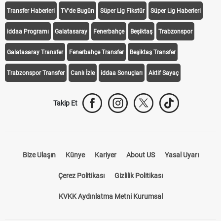
Transfer Haberleri
TV'de Bugün
Süper Lig Fikstür
Süper Lig Haberleri
iddaa Programı
Galatasaray
Fenerbahçe
Beşiktaş
Trabzonspor
Galatasaray Transfer
Fenerbahçe Transfer
Beşiktaş Transfer
Trabzonspor Transfer
Canlı İzle
iddaa Sonuçları
Aktif Sayaç
Takip Et
Bize Ulaşın
Künye
Kariyer
About US
Yasal Uyarı
Çerez Politikası
Gizlilik Politikası
KVKK Aydınlatma Metni Kurumsal