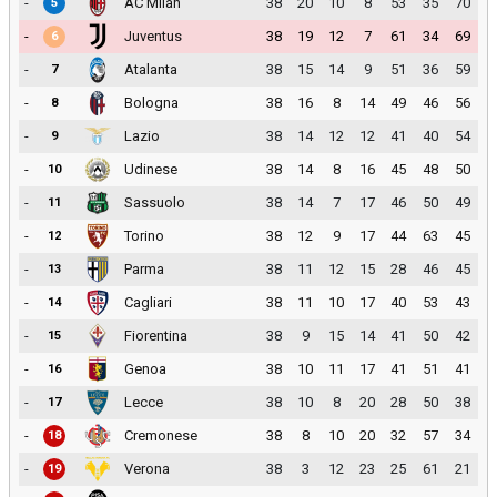
-
AC Milan
38
20
10
8
53
35
70
5
-
Juventus
38
19
12
7
61
34
69
6
-
Atalanta
38
15
14
9
51
36
59
7
-
Bologna
38
16
8
14
49
46
56
8
-
Lazio
38
14
12
12
41
40
54
9
-
Udinese
38
14
8
16
45
48
50
10
-
Sassuolo
38
14
7
17
46
50
49
11
-
Torino
38
12
9
17
44
63
45
12
-
Parma
38
11
12
15
28
46
45
13
-
Cagliari
38
11
10
17
40
53
43
14
-
Fiorentina
38
9
15
14
41
50
42
15
-
Genoa
38
10
11
17
41
51
41
16
-
Lecce
38
10
8
20
28
50
38
17
-
Cremonese
38
8
10
20
32
57
34
18
-
Verona
38
3
12
23
25
61
21
19