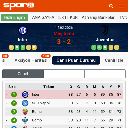
ANA SAYFA
İLK11 KUR
At Yarışı Bankoları
TV'
Hızlı Erişim
14.02.2026
Maç Sonu
Inter
Juventus
3 - 2
B
G
G
B
B
G
G
G
B
B
Yeni
Yeni
ası
Aksiyon Haritası
Canlı Puan Durumu
Canlı İzle
Genel
İç Saha
Dış Saha
Sıra
Takım
O
G
B
M
A
Y
P
-
Inter
38
27
6
5
89
35
87
1
-
SSC Napoli
38
23
7
8
58
36
76
2
-
Roma
38
23
4
11
59
31
73
3
-
Como
38
20
11
7
65
29
71
4