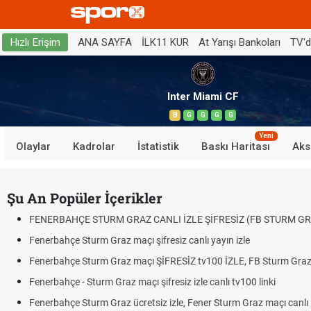
ANA SAYFA
İLK11 KUR
At Yarışı Bankoları
TV'
Hızlı Erişim
Inter Miami CF
B
G
G
G
G
Yeni
Olaylar
Kadrolar
İstatistik
Baskı Haritası
Aks
Şu An Popüler İçerikler
FENERBAHÇE STURM GRAZ CANLI İZLE ŞİFRESİZ (FB STURM GR
Fenerbahçe Sturm Graz maçı şifresiz canlı yayın izle
Fenerbahçe Sturm Graz maçı ŞİFRESİZ tv100 İZLE, FB Sturm Graz 
Fenerbahçe - Sturm Graz maçı şifresiz izle canlı tv100 linki
Fenerbahçe Sturm Graz ücretsiz izle, Fener Sturm Graz maçı canlı l