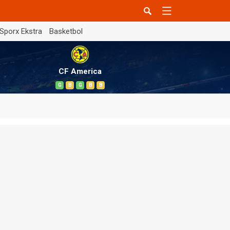
Sporx Ekstra
Basketbol
CF America
G
B
G
B
B