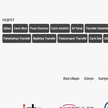
KEŞFET
iddaa
Canlı Skor
Puan Durumu
Canlı Anlatım
At Yarışı
Transfer Haberler
Fenerbahçe Transfer
Beşiktaş Transfer
Trabzonspor Transfer
Canlı İzle
id
Bize Ulaşın
Künye
Kariye