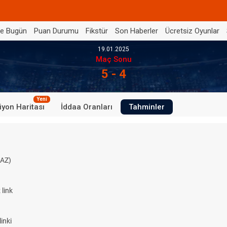
de Bugün
Puan Durumu
Fikstür
Son Haberler
Ücretsiz Oyunlar
19.01.2025
Maç Sonu
5 - 4
Yeni
iyon Haritası
İddaa Oranları
Tahminler
AZ)
link
inki