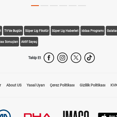
i
TV'de Bugün
Süper Lig Fikstür
Süper Lig Haberleri
iddaa Programı
Galata
daa Sonuçları
Aktif Sayaç
Takip Et
r
About US
Yasal Uyarı
Çerez Politikası
Gizlilik Politikası
KVK