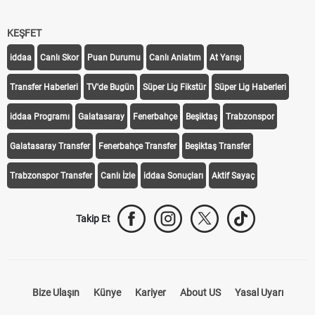
KEŞFET
iddaa
Canlı Skor
Puan Durumu
Canlı Anlatım
At Yarışı
Transfer Haberleri
TV'de Bugün
Süper Lig Fikstür
Süper Lig Haberleri
iddaa Programı
Galatasaray
Fenerbahçe
Beşiktaş
Trabzonspor
Galatasaray Transfer
Fenerbahçe Transfer
Beşiktaş Transfer
Trabzonspor Transfer
Canlı İzle
iddaa Sonuçları
Aktif Sayaç
Takip Et
Bize Ulaşın
Künye
Kariyer
About US
Yasal Uyarı