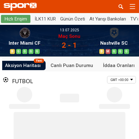
İLK11 KUR
Günün Özeti
At Yarışı Bankoları
TV'
Hızlı Erişim
13.07.2025
Maç Sonu
Inter Miami CF
Nashville SC
2 - 1
B
G
G
G
G
B
M
G
G
G
Yeni
Aksiyon Haritası
Canlı Puan Durumu
İddaa Oranları
FUTBOL
GMT +00:00