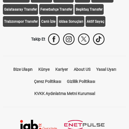
Galatasaray Transfer
Fenerbahçe Transfer
Beşiktaş Transfer
Trabzonspor Transfer
Canlı İzle
iddaa Sonuçları
Aktif Sayaç
Takip Et
Bize Ulaşın
Künye
Kariyer
About US
Yasal Uyarı
Çerez Politikası
Gizlilik Politikası
KVKK Aydınlatma Metni Kurumsal