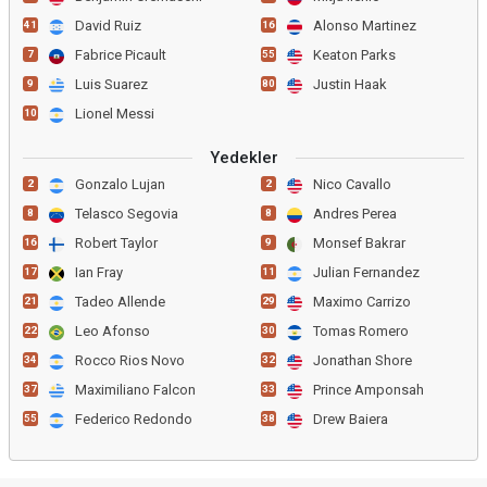
David Ruiz
Alonso Martinez
41
16
Fabrice Picault
Keaton Parks
7
55
Luis Suarez
Justin Haak
9
80
Lionel Messi
10
Yedekler
Gonzalo Lujan
Nico Cavallo
2
2
Telasco Segovia
Andres Perea
8
8
Robert Taylor
Monsef Bakrar
16
9
Ian Fray
Julian Fernandez
17
11
Tadeo Allende
Maximo Carrizo
21
29
Leo Afonso
Tomas Romero
22
30
Rocco Rios Novo
Jonathan Shore
34
32
Maximiliano Falcon
Prince Amponsah
37
33
Federico Redondo
Drew Baiera
55
38