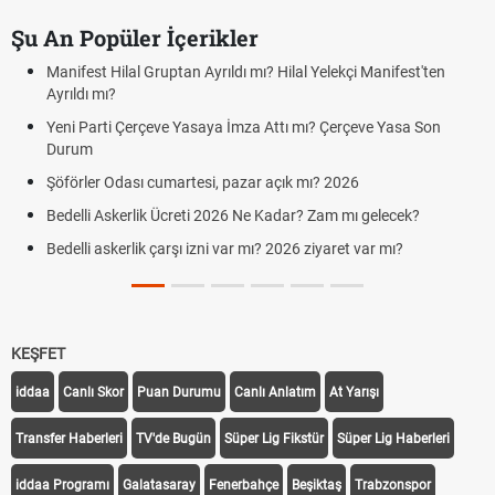
Şu An Popüler İçerikler
Manifest Hilal Gruptan Ayrıldı mı? Hilal Yelekçi Manifest'ten
Ayrıldı mı?
Yeni Parti Çerçeve Yasaya İmza Attı mı? Çerçeve Yasa Son
Durum
Şöförler Odası cumartesi, pazar açık mı? 2026
Bedelli Askerlik Ücreti 2026 Ne Kadar? Zam mı gelecek?
Bedelli askerlik çarşı izni var mı? 2026 ziyaret var mı?
KEŞFET
iddaa
Canlı Skor
Puan Durumu
Canlı Anlatım
At Yarışı
Transfer Haberleri
TV'de Bugün
Süper Lig Fikstür
Süper Lig Haberleri
iddaa Programı
Galatasaray
Fenerbahçe
Beşiktaş
Trabzonspor