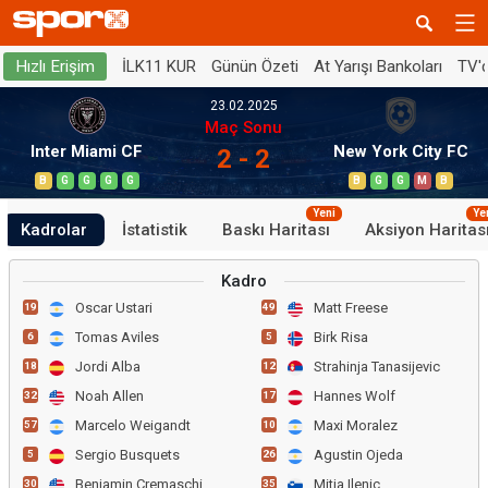
İLK11 KUR
Günün Özeti
At Yarışı Bankoları
TV'
Hızlı Erişim
23.02.2025
Maç Sonu
Inter Miami CF
New York City FC
2 - 2
B
G
G
G
G
B
G
G
M
B
Yeni
Ye
Kadrolar
İstatistik
Baskı Haritası
Aksiyon Haritas
Kadro
Oscar Ustari
Matt Freese
19
49
Tomas Aviles
Birk Risa
6
5
Jordi Alba
Strahinja Tanasijevic
18
12
Noah Allen
Hannes Wolf
32
17
Marcelo Weigandt
Maxi Moralez
57
10
Sergio Busquets
Agustin Ojeda
5
26
Benjamin Cremaschi
Mitja Ilenic
30
35