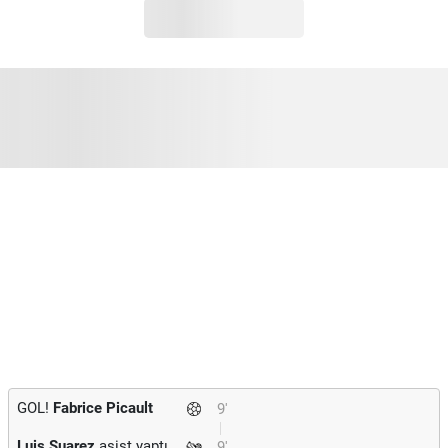
GOL!
Fabrice Picault
9'
Luis Suarez
asist yaptı.
9'