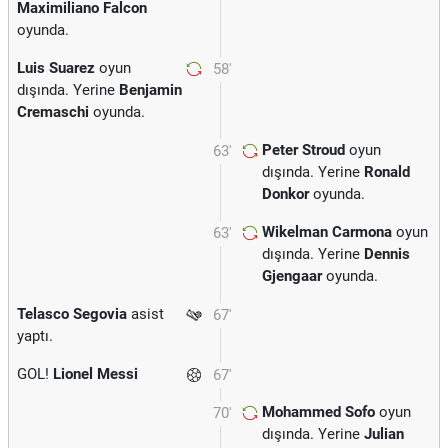
Maximiliano Falcon
oyunda.
Luis Suarez
oyun
58'
dışında. Yerine
Benjamin
Cremaschi
oyunda.
Peter Stroud
oyun
63'
dışında. Yerine
Ronald
Donkor
oyunda.
Wikelman Carmona
oyun
63'
dışında. Yerine
Dennis
Gjengaar
oyunda.
Telasco Segovia
asist
67'
yaptı.
GOL!
Lionel Messi
67'
Mohammed Sofo
oyun
70'
dışında. Yerine
Julian