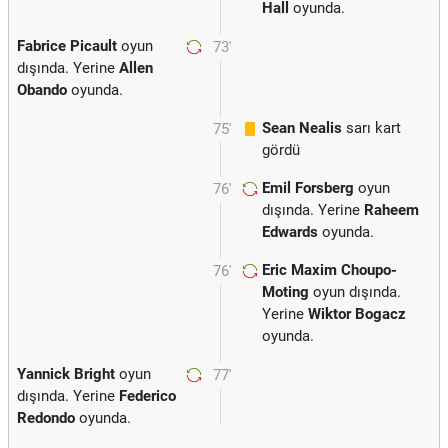
Hall
oyunda.
Fabrice Picault
oyun
73'
dışında. Yerine
Allen
Obando
oyunda.
Sean Nealis
sarı kart
75'
gördü
Emil Forsberg
oyun
76'
dışında. Yerine
Raheem
Edwards
oyunda.
Eric Maxim Choupo-
76'
Moting
oyun dışında.
Yerine
Wiktor Bogacz
oyunda.
Yannick Bright
oyun
77'
dışında. Yerine
Federico
Redondo
oyunda.