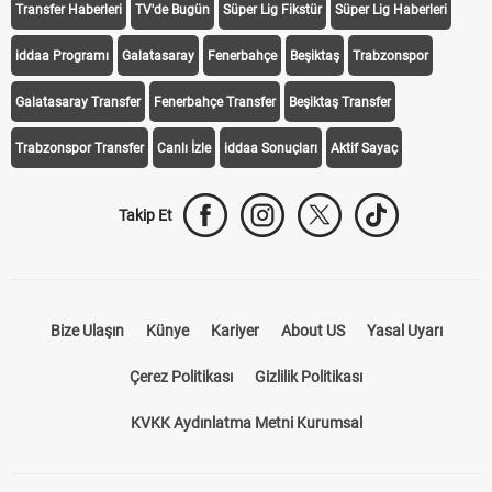
Transfer Haberleri
TV'de Bugün
Süper Lig Fikstür
Süper Lig Haberleri
iddaa Programı
Galatasaray
Fenerbahçe
Beşiktaş
Trabzonspor
Galatasaray Transfer
Fenerbahçe Transfer
Beşiktaş Transfer
Trabzonspor Transfer
Canlı İzle
iddaa Sonuçları
Aktif Sayaç
Takip Et
Bize Ulaşın
Künye
Kariyer
About US
Yasal Uyarı
Çerez Politikası
Gizlilik Politikası
KVKK Aydınlatma Metni Kurumsal