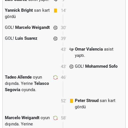
Yannick Bright
sarı kart
14'
gördü
GOL!
Marcelo Weigandt
30'
GOL!
Luis Suarez
39'
Omar Valencia
asist
43'
yaptı.
GOL!
Mohammed Sofo
43'
Tadeo Allende
oyun
46'
dışında. Yerine
Telasco
Segovia
oyunda.
Peter Stroud
sarı kart
52'
gördü
Marcelo Weigandt
oyun
58'
dışında. Yerine