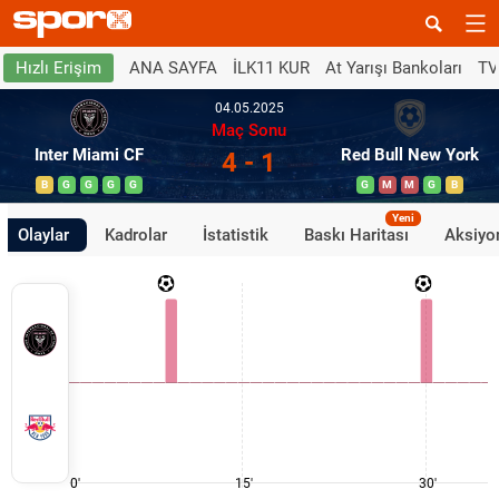
ANA SAYFA
İLK11 KUR
At Yarışı Bankoları
TV
Hızlı Erişim
04.05.2025
Maç Sonu
Inter Miami CF
Red Bull New York
4 - 1
B
G
G
G
G
G
M
M
G
B
Yeni
Olaylar
Kadrolar
İstatistik
Baskı Haritası
Aksiyon
0'
15'
30'