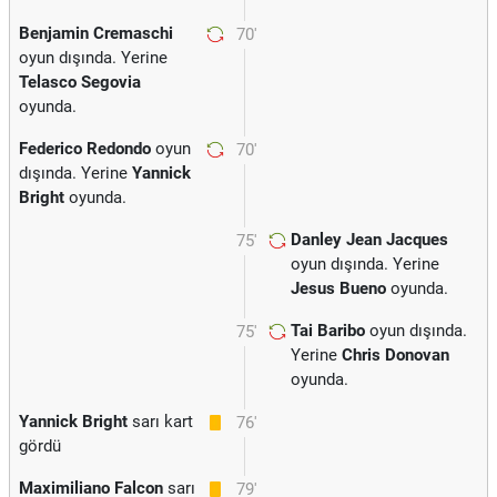
Benjamin Cremaschi
70'
oyun dışında. Yerine
Telasco Segovia
oyunda.
Federico Redondo
oyun
70'
dışında. Yerine
Yannick
Bright
oyunda.
Danley Jean Jacques
75'
oyun dışında. Yerine
Jesus Bueno
oyunda.
Tai Baribo
oyun dışında.
75'
Yerine
Chris Donovan
oyunda.
Yannick Bright
sarı kart
76'
gördü
Maximiliano Falcon
sarı
79'