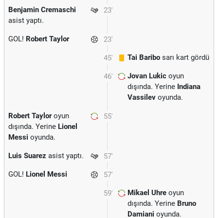
Benjamin Cremaschi
23'
asist yaptı.
GOL!
Robert Taylor
23'
Tai Baribo
sarı kart gördü
45'
Jovan Lukic
oyun
46'
dışında. Yerine
Indiana
Vassilev
oyunda.
Robert Taylor
oyun
55'
dışında. Yerine
Lionel
Messi
oyunda.
Luis Suarez
asist yaptı.
57'
GOL!
Lionel Messi
57'
Mikael Uhre
oyun
59'
dışında. Yerine
Bruno
Damiani
oyunda.