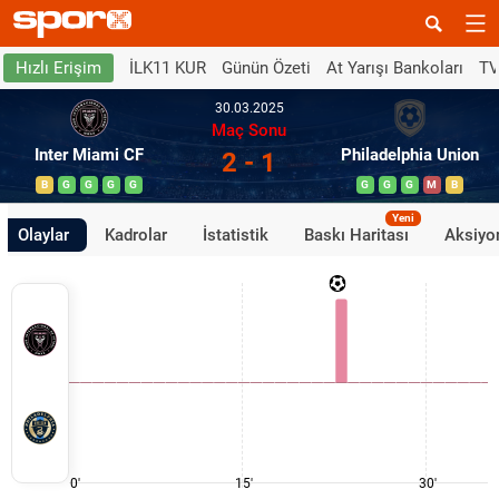
İLK11 KUR
Günün Özeti
At Yarışı Bankoları
TV
Hızlı Erişim
30.03.2025
Maç Sonu
Inter Miami CF
Philadelphia Union
2 - 1
B
G
G
G
G
G
G
G
M
B
Yeni
Olaylar
Kadrolar
İstatistik
Baskı Haritası
Aksiyon
0'
15'
30'