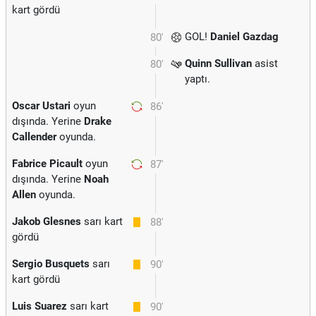
kart gördü
GOL!
Daniel Gazdag
80'
Quinn Sullivan
asist
80'
yaptı.
Oscar Ustari
oyun
86'
dışında. Yerine
Drake
Callender
oyunda.
Fabrice Picault
oyun
87'
dışında. Yerine
Noah
Allen
oyunda.
Jakob Glesnes
sarı kart
88'
gördü
Sergio Busquets
sarı
90'
kart gördü
Luis Suarez
sarı kart
90'