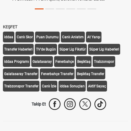
KEŞFET
iddaa
Canlı Skor
Puan Durumu
Canlı Anlatım
At Yarışı
Transfer Haberleri
TV'de Bugün
Süper Lig Fikstür
Süper Lig Haberleri
iddaa Programı
Galatasaray
Fenerbahçe
Beşiktaş
Trabzonspor
Galatasaray Transfer
Fenerbahçe Transfer
Beşiktaş Transfer
Trabzonspor Transfer
Canlı İzle
iddaa Sonuçları
Aktif Sayaç
Takip Et