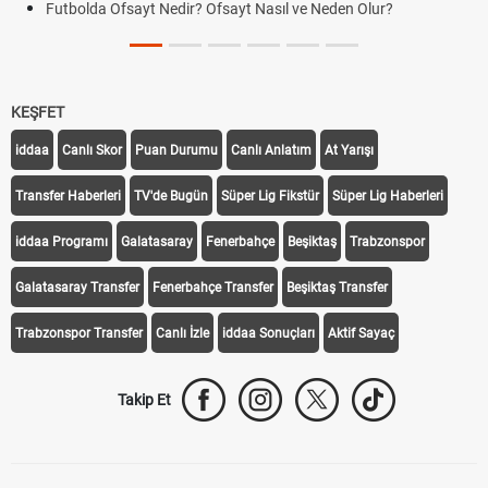
Futbolda Ofsayt Nedir? Ofsayt Nasıl ve Neden Olur?
KEŞFET
iddaa
Canlı Skor
Puan Durumu
Canlı Anlatım
At Yarışı
Transfer Haberleri
TV'de Bugün
Süper Lig Fikstür
Süper Lig Haberleri
iddaa Programı
Galatasaray
Fenerbahçe
Beşiktaş
Trabzonspor
Galatasaray Transfer
Fenerbahçe Transfer
Beşiktaş Transfer
Trabzonspor Transfer
Canlı İzle
iddaa Sonuçları
Aktif Sayaç
Takip Et