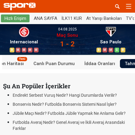
ANA SAYFA
İLK11 KUR
At Yarışı Bankoları
TV'
Hızlı Erişim
04.08.2025
Maç Sonu
Internacional
Sao Paulo
1 - 2
B
M
M
M
M
B
M
M
G
B
Yeni
on Haritası
Canlı Puan Durumu
İddaa Oranları
Tahm
Şu An Popüler İçerikler
Endirekt Serbest Vuruş Nedir? Hangi Durumlarda Verilir?
Bonservis Nedir? Futbolda Bonservis Sistemi Nasıl İşler?
Jübile Maçı Nedir? Futbolda Jübile Yapmak Ne Anlama Gelir?
Futbolda Averaj Nedir? Genel Averaj ve İkili Averaj Arasındaki
Farklar