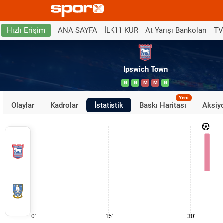
ANA SAYFA
İLK11 KUR
At Yarışı Bankoları
TV
Hızlı Erişim
Ipswich Town
G
G
M
M
G
Yeni
Olaylar
Kadrolar
İstatistik
Baskı Haritası
Aksiyo
0'
15'
30'