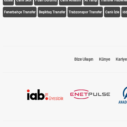
iddaa
Canlı Skor
Puan Durumu
Canlı Anlatım
At Yarışı
Transfer Haberler
Fenerbahçe Transfer
Beşiktaş Transfer
Trabzonspor Transfer
Canlı İzle
id
Bize Ulaşın
Künye
Kariye