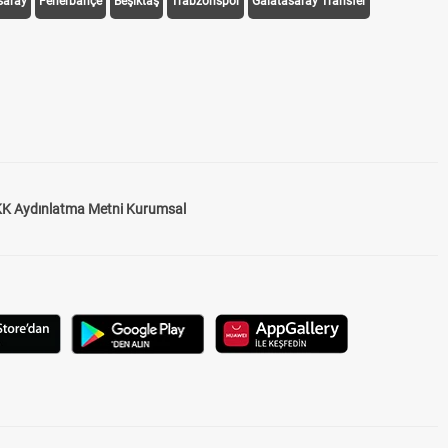
saray
Fenerbahçe
Beşiktaş
Trabzonspor
Galatasaray Transfer
K Aydınlatma Metni Kurumsal