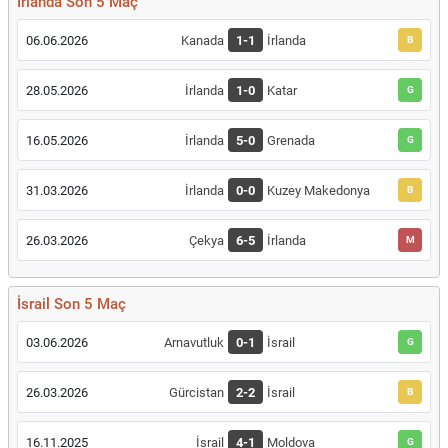
İrlanda Son 5 Maç
06.06.2026
Kanada
1-1
İrlanda
B
28.05.2026
İrlanda
1-0
Katar
G
16.05.2026
İrlanda
5-0
Grenada
G
31.03.2026
İrlanda
0-0
Kuzey Makedonya
B
26.03.2026
Çekya
6-5
İrlanda
M
İsrail Son 5 Maç
03.06.2026
Arnavutluk
0-1
İsrail
G
26.03.2026
Gürcistan
2-2
İsrail
B
16.11.2025
İsrail
4-1
Moldova
G