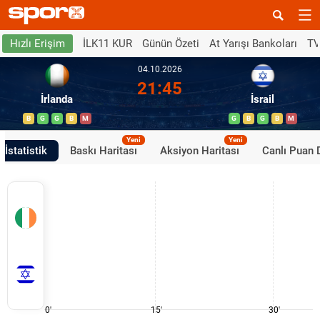
İLK11 KUR
Günün Özeti
At Yarışı Bankoları
TV
Hızlı Erişim
04.10.2026
21:45
İrlanda
İsrail
B
G
G
B
M
G
B
G
B
M
Yeni
Yeni
İstatistik
Baskı Haritası
Aksiyon Haritası
Canlı Puan
0'
15'
30'