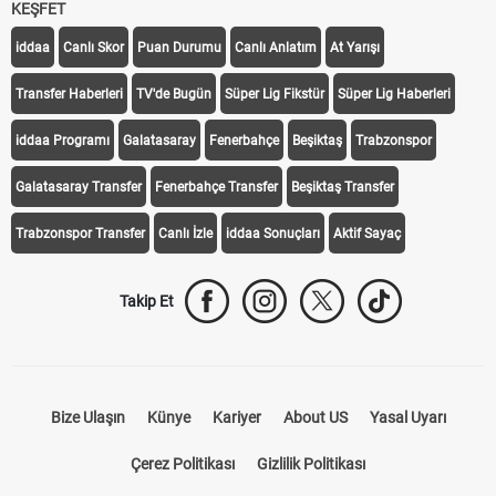
KEŞFET
iddaa
Canlı Skor
Puan Durumu
Canlı Anlatım
At Yarışı
Transfer Haberleri
TV'de Bugün
Süper Lig Fikstür
Süper Lig Haberleri
iddaa Programı
Galatasaray
Fenerbahçe
Beşiktaş
Trabzonspor
Galatasaray Transfer
Fenerbahçe Transfer
Beşiktaş Transfer
Trabzonspor Transfer
Canlı İzle
iddaa Sonuçları
Aktif Sayaç
Takip Et
Bize Ulaşın
Künye
Kariyer
About US
Yasal Uyarı
Çerez Politikası
Gizlilik Politikası