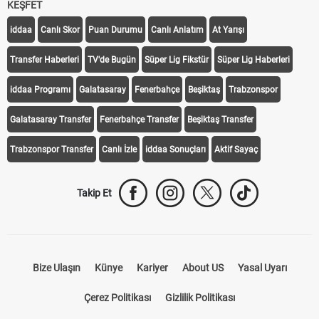
KEŞFET
iddaa
Canlı Skor
Puan Durumu
Canlı Anlatım
At Yarışı
Transfer Haberleri
TV'de Bugün
Süper Lig Fikstür
Süper Lig Haberleri
iddaa Programı
Galatasaray
Fenerbahçe
Beşiktaş
Trabzonspor
Galatasaray Transfer
Fenerbahçe Transfer
Beşiktaş Transfer
Trabzonspor Transfer
Canlı İzle
iddaa Sonuçları
Aktif Sayaç
Takip Et
Bize Ulaşın
Künye
Kariyer
About US
Yasal Uyarı
Çerez Politikası
Gizlilik Politikası