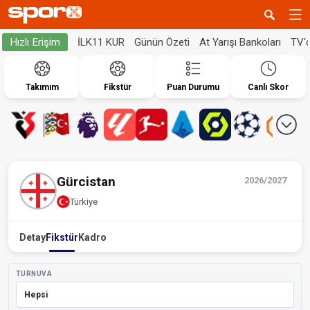
İLK11 KUR
Günün Özeti
At Yarışı Bankoları
TV'
Hızlı Erişim
Takımım
Fikstür
Puan Durumu
Canlı Skor
Gürcistan
2026/2027
Türkiye
Detay
Fikstür
Kadro
TURNUVA