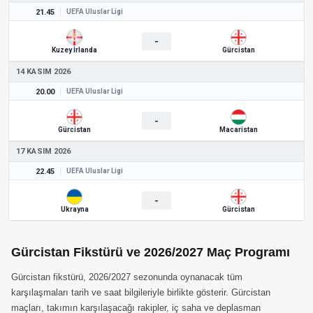
21.45
UEFA Uluslar Ligi
-
Kuzey İrlanda
Gürcistan
14 KASIM 2026
20.00
UEFA Uluslar Ligi
-
Gürcistan
Macaristan
17 KASIM 2026
22.45
UEFA Uluslar Ligi
-
Ukrayna
Gürcistan
Gürcistan Fikstürü ve 2026/2027 Maç Programı
Gürcistan fikstürü, 2026/2027 sezonunda oynanacak tüm
karşılaşmaları tarih ve saat bilgileriyle birlikte gösterir. Gürcistan
maçları, takımın karşılaşacağı rakipler, iç saha ve deplasman