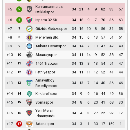
Kahramanmaras
+5
34
21
4
9
82
33
67
5
Istiklalspor
+6
Isparta 32 SK
34
18
9
7
70
36
63
6
+7
Güzide Gebzespor
34
16
10
8
56
31
58
7
+8
Menemen Bld.
34
15
6
13
57
51
51
8
+9
Ankara Demirspor
34
14
7
13
47
47
49
9
+10
Aksarayspor
34
11
14
9
52
38
47
10
+11
1461 Trabzon
34
13
8
13
54
51
47
11
+12
Fethiyespor
34
11
11
12
52
41
44
12
Arnavutköy
+13
34
13
7
14
40
36
46
13
Belediyespor
+14
Kırklarelispor
34
9
9
16
44
49
36
14
+15
Somaspor
34
8
6
20
41
68
30
15
Yeni Mersin
+16
34
4
3
27
22
97
12
16
İdmanyurdu
+17
Adanaspor
34
3
1
30
17
159
1
17