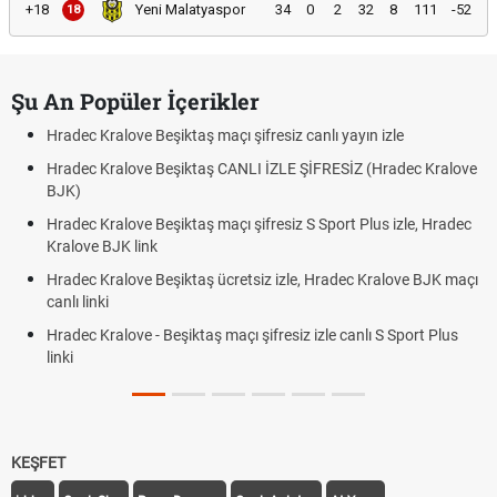
+18
Yeni Malatyaspor
34
0
2
32
8
111
-52
18
Şu An Popüler İçerikler
Hradec Kralove Beşiktaş maçı şifresiz canlı yayın izle
Hradec Kralove Beşiktaş CANLI İZLE ŞİFRESİZ (Hradec Kralove
BJK)
Hradec Kralove Beşiktaş maçı şifresiz S Sport Plus izle, Hradec
Kralove BJK link
Hradec Kralove Beşiktaş ücretsiz izle, Hradec Kralove BJK maçı
canlı linki
Hradec Kralove - Beşiktaş maçı şifresiz izle canlı S Sport Plus
linki
KEŞFET