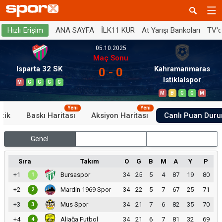
ANA SAYFA
İLK11 KUR
At Yarışı Bankoları
TV'
Hızlı Erişim
05.10.2025
Maç Sonu
Isparta 32 SK
Kahramanmaras
0 - 0
Istiklalspor
M
G
G
G
G
M
B
G
G
M
Yeni
Yeni
stik
Baskı Haritası
Aksiyon Haritası
Canlı Puan Dur
Genel
İç Saha
Dış Saha
Sıra
Takım
O
G
B
M
A
Y
P
+1
Bursaspor
34
25
5
4
87
19
80
1
+2
Mardin 1969 Spor
34
22
5
7
67
25
71
2
+3
Mus Spor
34
21
7
6
82
35
70
3
+4
Aliağa Futbol
34
21
6
7
81
32
69
4