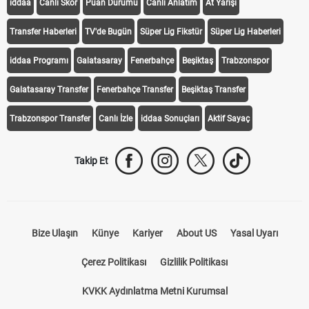
iddaa
Canlı Skor
Puan Durumu
Canlı Anlatım
At Yarışı
Transfer Haberleri
TV'de Bugün
Süper Lig Fikstür
Süper Lig Haberleri
iddaa Programı
Galatasaray
Fenerbahçe
Beşiktaş
Trabzonspor
Galatasaray Transfer
Fenerbahçe Transfer
Beşiktaş Transfer
Trabzonspor Transfer
Canlı İzle
iddaa Sonuçları
Aktif Sayaç
Takip Et
Bize Ulaşın
Künye
Kariyer
About US
Yasal Uyarı
Çerez Politikası
Gizlilik Politikası
KVKK Aydınlatma Metni Kurumsal