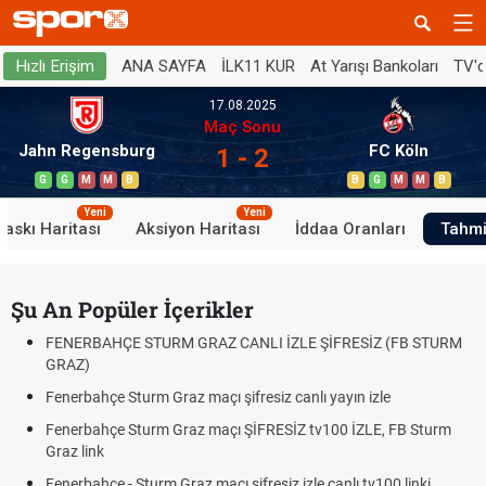
ANA SAYFA
İLK11 KUR
At Yarışı Bankoları
TV'
Hızlı Erişim
17.08.2025
Maç Sonu
Jahn Regensburg
FC Köln
1 - 2
G
G
M
M
B
B
G
M
M
B
Yeni
Yeni
Baskı Haritası
Aksiyon Haritası
İddaa Oranları
Tahmi
Şu An Popüler İçerikler
FENERBAHÇE STURM GRAZ CANLI İZLE ŞİFRESİZ (FB STURM
GRAZ)
Fenerbahçe Sturm Graz maçı şifresiz canlı yayın izle
Fenerbahçe Sturm Graz maçı ŞİFRESİZ tv100 İZLE, FB Sturm
Graz link
Fenerbahçe - Sturm Graz maçı şifresiz izle canlı tv100 linki