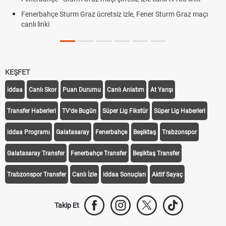
Fenerbahçe Sturm Graz ücretsiz izle, Fener Sturm Graz maçı
canlı linki
KEŞFET
iddaa
Canlı Skor
Puan Durumu
Canlı Anlatım
At Yarışı
Transfer Haberleri
TV'de Bugün
Süper Lig Fikstür
Süper Lig Haberleri
iddaa Programı
Galatasaray
Fenerbahçe
Beşiktaş
Trabzonspor
Galatasaray Transfer
Fenerbahçe Transfer
Beşiktaş Transfer
Trabzonspor Transfer
Canlı İzle
iddaa Sonuçları
Aktif Sayaç
Takip Et